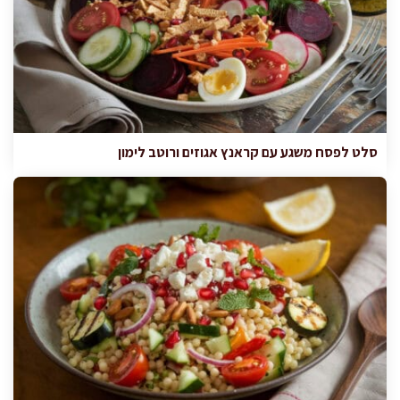
סלט לפסח משגע עם קראנץ אגוזים ורוטב לימון