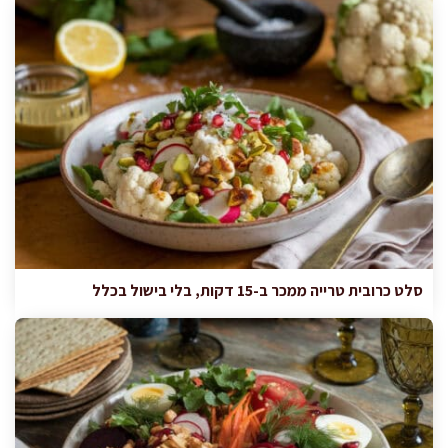
סלט כרובית טרייה ממכר ב-15 דקות, בלי בישול בכלל