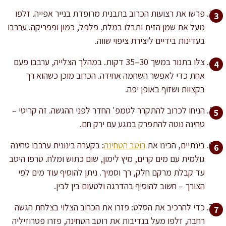
פרשו את רצועות הכרוב בתבנית מרופדת בנייר אפייה. זלפו
מעל את שמן הזית ותבלו במלח, פלפל, כמון ופפריקה. ערבבו
בעדינות בידיים ליצירת ציפוי שווה.
צלּו בתנור במשך 30–35 דקות. במהלך הצלייה, ערבבו פעם
אחת כדי לאפשר השחמה אחידה. הכרוב מוכן כשהוא רך
בקצוות ושזוף באופן יפה.
הניחו לכרוב להתקרר לטמפ' החדר לפני ההגשה. זה קריטי –
טחינה נוטה להתפרק במגע עם ירק חם.
בינתיים, הכינו את
רוטב הטחינה
: בקערה בינונית ערבבו טחינה
גולמית עם מים קרים, מיץ לימון, שום כתוש ומלח. טרפו היטב
עד קבלת מרקם חלק, רך וסמיך. ניתן להוסיף עוד מים לפי
הצורך – חשוב להוסיף בהדרגה ולטעום בין לבין.
כדי להרכיב את הסלט: פזרו את הכרוב הצלוי בצלחת הגשה
רחבה, זלפו מעל בנדיבות את רוטב הטחינה, פזרו פטרוזיליה