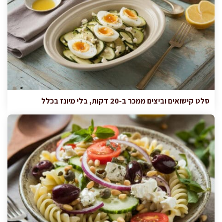
סלט קישואים וביצים ממכר ב-20 דקות, בלי מיונז בכלל