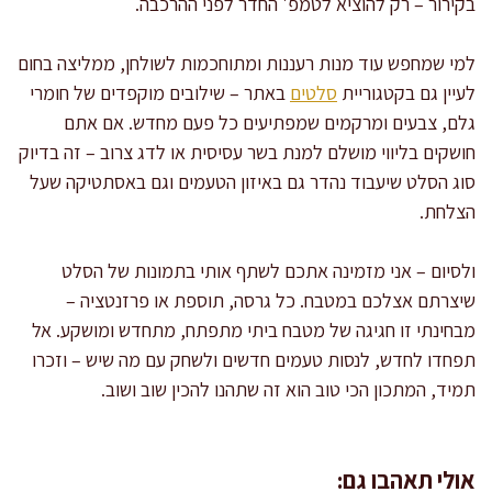
בקירור – רק להוציא לטמפ' החדר לפני ההרכבה.
למי שמחפש עוד מנות רעננות ומתוחכמות לשולחן, ממליצה בחום
לעיין גם בקטגוריית
סלטים
באתר – שילובים מוקפדים של חומרי
גלם, צבעים ומרקמים שמפתיעים כל פעם מחדש. אם אתם
חושקים בליווי מושלם למנת בשר עסיסית או לדג צרוב – זה בדיוק
סוג הסלט שיעבוד נהדר גם באיזון הטעמים וגם באסתטיקה שעל
הצלחת.
ולסיום – אני מזמינה אתכם לשתף אותי בתמונות של הסלט
שיצרתם אצלכם במטבח. כל גרסה, תוספת או פרזנטציה –
מבחינתי זו חגיגה של מטבח ביתי מתפתח, מתחדש ומושקע. אל
תפחדו לחדש, לנסות טעמים חדשים ולשחק עם מה שיש – וזכרו
תמיד, המתכון הכי טוב הוא זה שתהנו להכין שוב ושוב.
אולי תאהבו גם: