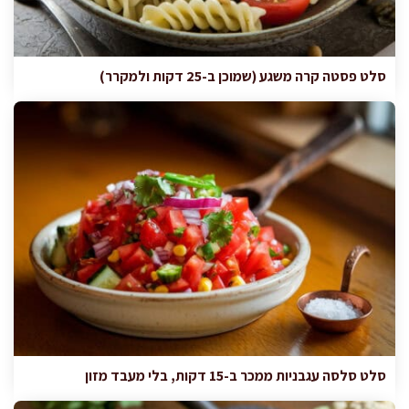
סלט פסטה קרה משגע (שמוכן ב-25 דקות ולמקרר)
סלט סלסה עגבניות ממכר ב-15 דקות, בלי מעבד מזון