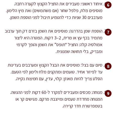
איחוד ראשוני: מעבירים את החציל הקצוץ לקערה רחבה.
מוסיפים מלח, פלפל שחור (אם משתמשים) ואת מיץ הלימון.
מערבבים 30 שניות כדי להטמיע תיבול לפני הוספת השמן.
הוספת שמן בהדרגה: מוסיפים את השמן בזרם דק תוך ערבוב
מתמיד בכף עץ או מרית, 2–3 דקות. המטרה היא ליצור
אמולסיה קלה: החציל “תופס” את השמן והופך לקרמי
ומבריק, בלי תחושה שמנונית.
סיום עם בצל: מוסיפים את הבצל הקצוץ ומערבבים בעדינות
עד לפיזור אחיד. טועמים ומתקנים מלח ולימון לפי הטעם.
הסלט צריך להיות מאוזן: קלוי, עדין, עם חמיצות נקייה.
מנוחה: מכסים ומעבירים למקרר ל-60 דקות לפני ההגשה.
המנוחה מחדדת טעמים ומייצבת מרקם. מגישים קר או
בטמפרטורת חדר קרירה.