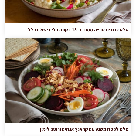
סלט כרובית טרייה ממכר ב-15 דקות, בלי בישול בכלל
סלט לפסח משגע עם קראנץ אגוזים ורוטב לימון