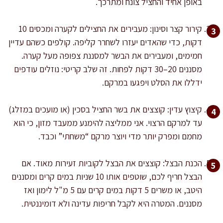
באופן אחיד והחציל צונח ומתרכך.
קירור קצר וסינון: מעבירים את החצילים לקערה ומכסים 10
דקות, כדי שהאדים יעזרו לשחרר קליפה. קולפים כשהם עדיין
חמימים, ומעבירים את הבשר למסננת צפופה מעל קערה.
מסננים 20–30 דקות לפחות. זה שלב קריטי: נוזלים עודפים
ידללו את הסלט ויפגעו במרקם.
קיצוץ עדין: קוצצים את בשר החציל בסכין (או מועכים במזלג)
עד למרקם הרצוי. אני ממליצה להימנע ממעבד מזון, כי הוא
מחמם ומפרק יותר מדי ויוצר מרקם “משחתי” וכבד.
הכנת הבצל: קוצצים את הבצל לקוביות זעירות מאוד. אם
הבצל חריף לכם, שוטפים אותו 10 שניות במים קרים ומסננים
היטב, או משרים 5 דקות במים קרים עם 5 מ"ל לימון ואז
מסננים. המטרה היא לקבל חריפות עדינה ולא דומיננטית.