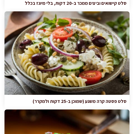
סלט קישואים וביצים ממכר ב-20 דקות, בלי מיונז בכלל
סלט פסטה קרה משגע (שמוכן ב-25 דקות ולמקרר)