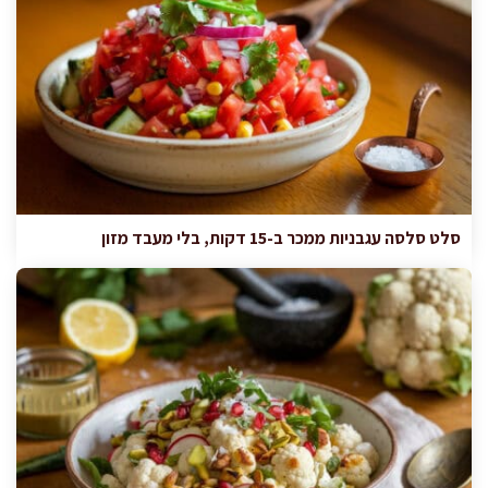
סלט סלסה עגבניות ממכר ב-15 דקות, בלי מעבד מזון