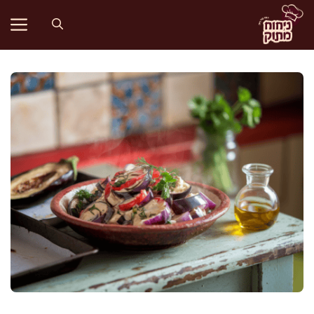
דלג
תוכן