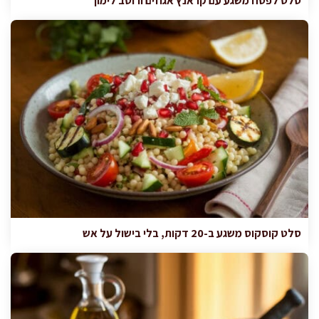
סלט לפסח משגע עם קראנץ אגוזים ורוטב לימון
סלט קוסקוס משגע ב-20 דקות, בלי בישול על אש