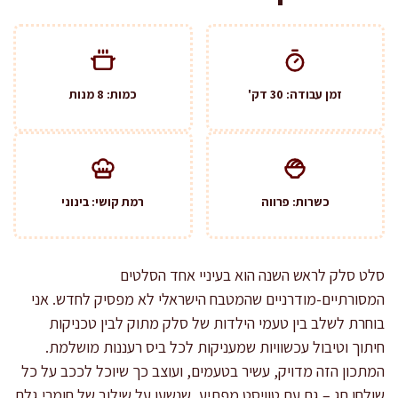
זמן עבודה: 30 דק'
כמות: 8 מנות
כשרות: פרווה
רמת קושי: בינוני
סלט סלק לראש השנה הוא בעיניי אחד הסלטים
המסורתיים-מודרניים שהמטבח הישראלי לא מפסיק לחדש. אני
בוחרת לשלב בין טעמי הילדות של סלק מתוק לבין טכניקות
חיתוך וטיבול עכשוויות שמעניקות לכל ביס רעננות מושלמת.
המתכון הזה מדויק, עשיר בטעמים, ועוצב כך שיוכל לככב על כל
שולחן חג – גם עם טוויסט מפתיע, שנשען על שילוב של חומרי גלם