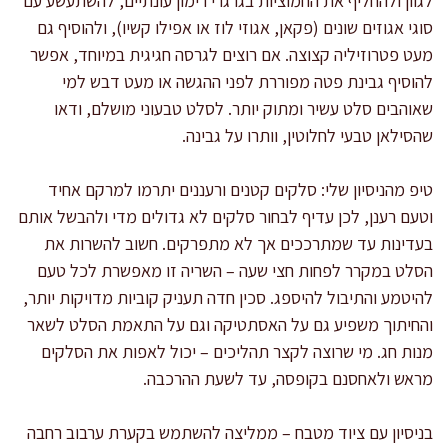
לגוון ולהחליף את החמוציות בגרגרי רימון עונתיים, להשתעשע עם
סוגי אגוזים שונים (פקאן, אגוזי לוז או אפילו קשיו), ולהוסיף גם
מעט פטרוזיליה קצוצה. אם רוצים לגרסה חגיגית במיוחד, אפשר
להוסיף גבינת פטה מפוררת לפני ההגשה או מעט דבש למי
שאוהבים סלט עשיר ומתוק יותר. לסלט טבעוני מושלם, ודאו
שהסילאן טבעי לחלוטין, וותרו על גבינה.
טיפ מהניסיון שלי: סלקים קטנים ורעננים יתרמו למרקם אחיד
וטעם רענן, לכן עדיף לבחור סלקים לא גדולים מדי ולהבשל אותם
בעדינות עד שמתרככים אך לא מתפרקים. חשוב להשרות את
הסלט במקרר לפחות חצי שעה – השריה זו מאפשרת לכל טעם
להיטמע והתיבול להיספג. סכין חדה תעניק קוביות מדויקות יותר,
והחיתוך משפיע גם על האסתטיקה וגם על התאמת הסלט לשאר
מנות חג. מי שרוצה לקצר תהליכים – יכול לאפות את הסלקים
מראש ולאחסנם בקופסה, עד לשעת ההרכבה.
בניסיון עם ציוד מטבח – ממליצה להשתמש בקערת ערבוב רחבה