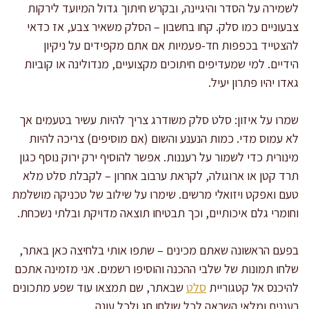
לשמירה על הסדר והיגיינה, ובקרש חיתוך גדול המיועד לירקות
צבעוניים כמו סלק. קחו בחשבון – הסלק משאיר צבע, אז כדאי
להצטייד בכפפות חד-פעמיות אם אתם מקפידים על ניקיון
הידיים. למי שמעדיפים חיתוכים מקצועיים, מנדולינה או קוביות
גאדו יהיו פתרון יעיל.
שמרו על איזון: סלט סלק משודרג צריך להיות עשיר בטעמים אך
לא עמוס מדי. כמות הנענע והשום (אם מוסיפים) צריכה להיות
מינורית כדי לשמור על רעננות. אפשר להוסיף ירק ירוק נוסף כגון
תרד קטן או ארוגולה, לקראת ערבוב אחרון – לקבלת סלט מלא
טעם ואפקט ויזואלי מרשים. שימרו על שילוב של טכניקה מושלמת
וחומרי גלם איכותיים, וכך תבטיחו תוצאה מדויקת ובלתי נשכחת.
בפעם הראשונה שאתם מכינים – שתפו אותי בלחיצה כאן באתר,
שלחו תמונות של שלבי ההכנה והוסיפו רשמים. אני מזמינה אתכם
להיכנס אל קטגוריית
סלט
שבאתר, שם תמצאו עוד שפע מתכונים
רעננים ומלאי השראה לכל שולחן חג ולכל עונה.