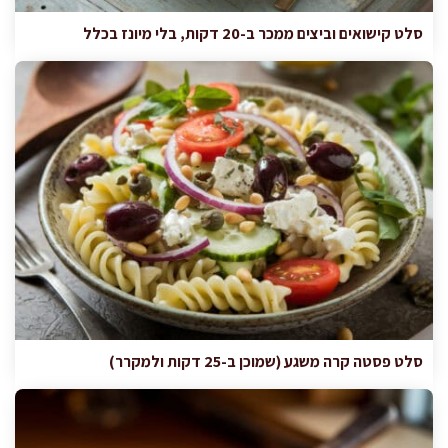
סלט קישואים וביצים ממכר ב-20 דקות, בלי מיונז בכלל
סלט פסטה קרה משגע (שמוכן ב-25 דקות ולמקרר)