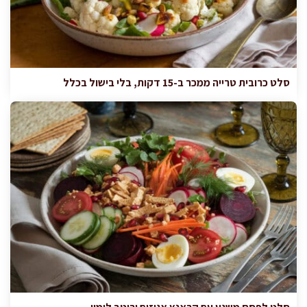
סלט כרובית טרייה ממכר ב-15 דקות, בלי בישול בכלל