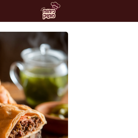
דלג
תוכן