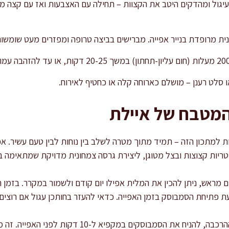
יגול ומהדקים היטב את הקצוות – תחילה עם האצבעות ואז עם קצה מז
ת מרופדת בנייר אפייה. מברישים בביצה טרופה ומפזרים מעט שומשום
ו סלט רענן – מושלם כארוחה קלה או כחטיף לאירוח.
המטבח של איילת
 למתכון הזה – תמיד מתוך מטרה לשלב בין נוחות לבין טעם עשיר. 
ריות קצוצות ובצל מטוגן, ליצירת גרסה צמחונית מדויקת שמתאימה ב
ים מראש, ניתן להכין את המלית אפילו יום קודם ולשמור במקרר. בזמן
ת פתיחת הסמבוסק בזמן האפייה. כדאי להעזר בחותכן עגול אם רוצים 
עוד טכניקה שאני אוהבת – לאחר ההרכבה, להניח את הסמבוס