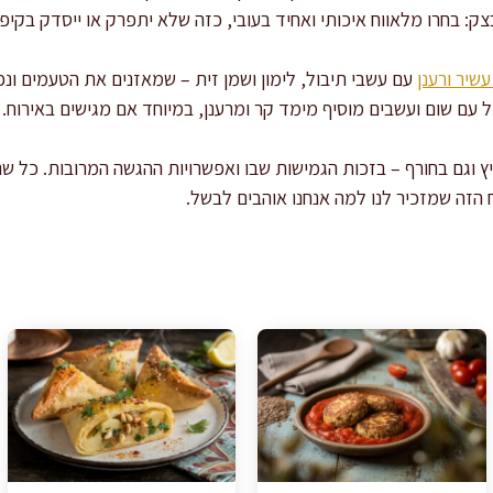
ק: בחרו מלאווח איכותי ואחיד בעובי, כזה שלא יתפרק או ייסדק בקיפו
שיר ורענן
עם עשבי תיבול, לימון ושמן זית – שמאזנים את הטעמים ונ
יל עם שום ועשבים מוסיף מימד קר ומרענן, במיוחד אם מגישים באירוח.
יץ וגם בחורף – בזכות הגמישות שבו ואפשרויות ההגשה המרובות. כל שנ
הזה שמזכיר לנו למה אנחנו אוהבים לבשל.