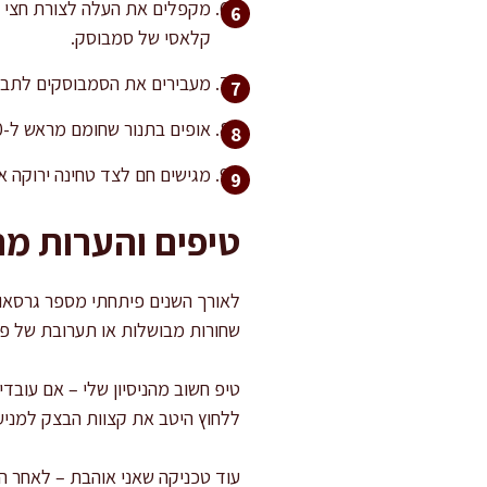
מקפלים את העלה לצורת חצי ע
קלאסי של סמבוסק.
מעבירים את הסמבוסקים לתבני
אופים בתנור שחומם מראש ל-200 מעלות (חום עליון-תחתון) במשך 20-25 דקות, או עד להזהבה עמוקה ופריכות.
מגישים חם לצד טחינה ירוקה א
טיפים והערות מ
לאורך השנים פיתחתי מספר גרסאות
שחורות מבושלות או תערובת של פט
טיפ חשוב מהניסיון שלי – אם עובד
ללחוץ היטב את קצוות הבצק למניע