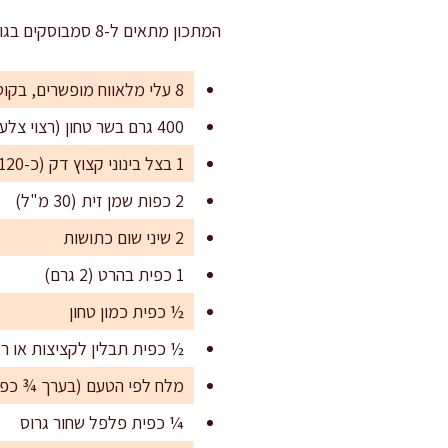
המתכון מתאים ל-8 סמבוסקים בגודל בינוני, או ל-12 יחידות קטנות יותר לאירוח מגוון ומושקע
8 עלי מלאווח מופשרים, בקוטר של כ-25 ס"מ
400 גרם בשר טחון (רצוי צלעות או כתף בקר)
1 בצל בינוני קצוץ דק (כ-120 גרם)
2 כפות שמן זית (30 מ"ל)
2 שיני שום כתושות
1 כפית בהרט (2 גרם)
½ כפית כמון טחון
½ כפית תבלין לקציצות או ר
מלח לפי הטעם (בערך ¾ כפי
¼ כפית פלפל שחור גרוס