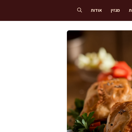
ת
מגזין
אודות