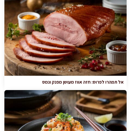
אל תמהרו לפרוס: חזה אווז מעושן מפנק ונמס