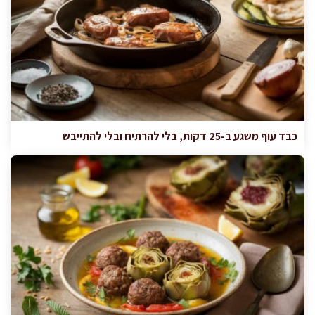
כבד עוף משגע ב-25 דקות, בלי להרתיח ובלי להתייבש