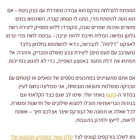
המפתח להצלחת בורקס הוא עבודה מסודרת עם בצק נינוח – אם
הוא נוטה להימתח מדי, התנו לו מנוחה קצרה. השתמשו במים
פושרים ואיכות שמרים טובה, והקפידו ללוש מספיק ליצירת רשת
גלוטן גמישה. המלית חייבת להיות יציבה – גבינות לחות מדי יגרמו
לאפקט "דליפה". להברשה, כדאי להשתמש בחלמון בלבד
(מעורבב עם מעט מים) ליצירת צבע מושלם ומבריק. אזהרה: אל
תפתחו את דלת התנור באמצע האפייה, כדי לא לפגוע בפריכות.
אם אתם מתעניינים במתכונים נוספים של מאפים או קינוחים עם
טכניקה מושלמת ותוצאה מובטחת, אני ממליצה בחום לעיין
במדור ה-
קינוח
באתר שלי. שימו לב שגם בצד הקלאסי וגם
בגזרות הבריאותיות תוכלו למצוא שילובים של חדשנות ומסורת.
לכל שאלה או תמונה של הבורקס שיצר אצלכם חיוך – אשמח
לראות, לייעץ ולפרגן בתגובות.
נסו לשלב בורקסים קטנים לצד
סלט עשיר ומפתיע מהמגוון שלי