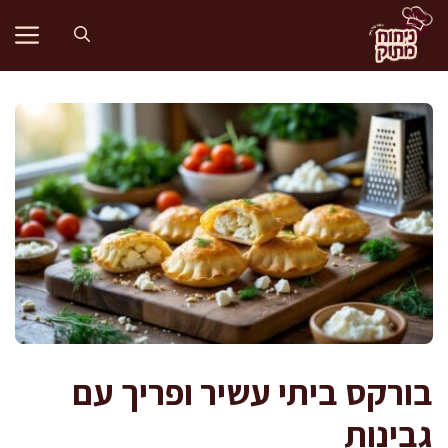
דלג
תוכן
בורקס ביתי עשיר ופריך עם
גבינות