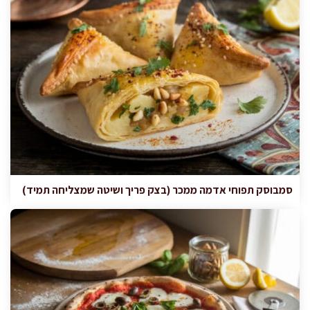
סמבוסק תפוחי אדמה ממכר (בצק פריך ושיטה שמצליחה תמיד)