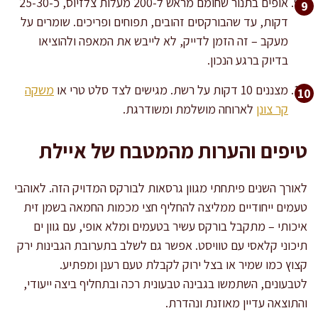
אופים בתנור שחומם מראש ל-200 מעלות צלזיוס, כ-25-30
דקות, עד שהבורקסים זהובים, תפוחים ופריכים. שומרים על
מעקב – זה הזמן לדייק, לא לייבש את המאפה ולהוציאו
בדיוק ברגע הנכון.
מצננים 10 דקות על רשת. מגישים לצד סלט טרי או
משקה
קר צונן
לארוחה מושלמת ומשודרגת.
טיפים והערות מהמטבח של איילת
לאורך השנים פיתחתי מגוון גרסאות לבורקס המדויק הזה. לאוהבי
טעמים ייחודיים ממליצה להחליף חצי מכמות החמאה בשמן זית
איכותי – מתקבל בורקס עשיר בטעמים ומלא אופי, עם גוון ים
תיכוני קלאסי עם טוויסט. אפשר גם לשלב בתערובת הגבינות ירק
קצוץ כמו שמיר או בצל ירוק לקבלת טעם רענן ומפתיע.
לטבעונים, השתמשו בגבינה טבעונית רכה ובתחליף ביצה ייעודי,
והתוצאה עדיין מאוזנת ונהדרת.