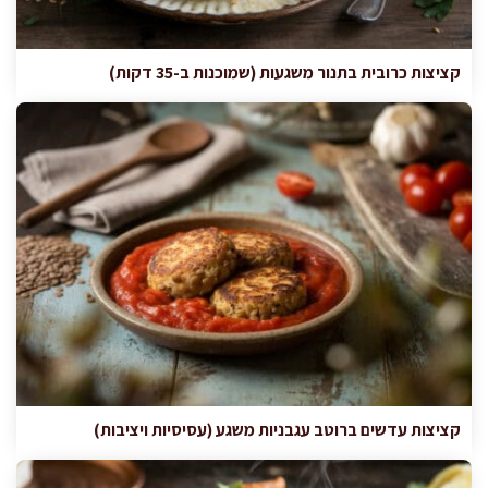
קציצות כרובית בתנור משגעות (שמוכנות ב-35 דקות)
קציצות עדשים ברוטב עגבניות משגע (עסיסיות ויציבות)