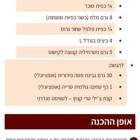
¼ כפית סוכר
8 גרם מלח (כשני כפיות שטוחות)
¼ כפית פלפל שחור גרוס
4 ביצים בגודל L
5 גרם פטרוזיליה קצוצה לקישוט
להגשה:
30 גרם גבינת פטה פירורית (אופציונלי)
1 כף טחינה גולמית טרייה (אופציונלי)
קצת צ'ילי טרי קצוץ – לטוויסט מודרני
אופן ההכנה
מכינים את הבצק: בקערת מיקסר עם וו גיטרה מערבבים קמח,