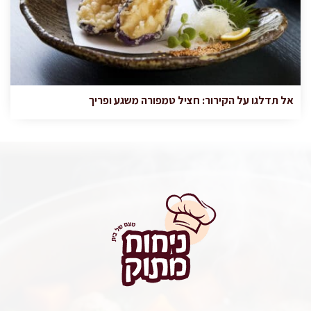
אל תדלגו על הקירור: חציל טמפורה משגע ופריך