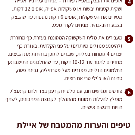
אופים את הבצק באפייה עיוורת – מניחים עליו נייר אפייה
ושקית קטניות יבשות או משקולות אפייה, אופים 12 דקות.
מסירים את המשקולות, אופים 6 דקות נוספות עד שהבצק
בצבע זהוב-בהיר. מניחים לקרר מעט.
מעבירים את מלית השקשוקה המסוננת בעזרת כף מחוררת
(להימנע מנוזלים מיותרים) על פני הקלתית. בעזרת כף
יוצרים 4 גומחות במלית, שוברים לתוכן בזהירות את הביצים.
מחזירים לתנור עוד 10-12 דקות, עד שהחלבונים התייצבו אך
החלמונים נוזליים. מפזרים מעל פטרוזיליה, גבינת פטה,
טחינה ו/או צ'ילי טרי אם רוצים.
פורסים ומגישים חם, עם סלט ירוק רענן בצד ולחם קראנצ'י.
מומלץ להעלות תמונות מהתהליך לקבוצת המתכונים, לשתף
חוויות ודגשים אישיים.
טיפים והערות מהמטבח של איילת