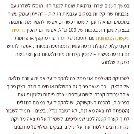
במשך השנים יצרתי גרסאות שונות למנה הזו: תוכלו לשדרג עם
עגבניות שרי קלויות במקום עגבניות רגילות – זה ייתן עומק עשיר
בטעמים ומראה רענן. לשומרי כשרות, אפשר להמיר את החמאה
בבצק לשמן זית בכמות של 100 מ"ל. אפשר גם להכין
קרוטית
שקשוקה צמחונית
עם תוספת של תרד טרי מוקפץ או פרוסות
זוקיני קלוי, לקבלת גרסה עשירה ומפתיעה במיוחד. אפשר להגיש
גם בגרסה אישית – להכין קלתיות מיני ולאפות בהן חצי ביצה
במקום שלמה.
לטכניקה מושלמת אני ממליצה להקפיד על אפייה עיוורת מלאה
של הבצק – כך נשאר פריך גם במשלוח או חימום חוזר. בצק פריך
אוהב עבודה קצרה: לישה עודפת יוצרת פיתוח גלוטן ופוגעת
בפריכות. להכנת השקשוקה, יש להקפיד על צמצום הנוזלים
(המפתח לתוצאה מאוזנת, לא רטובה מדי). ביצים – תמיד לשבור
לתוך קערה קטנה לפני שמוסיפים, לשמירה על תוצאה מדויקת
ונקייה. רוצים ללמוד עוד על שילובי בצקים ומילויים? מוזמנים