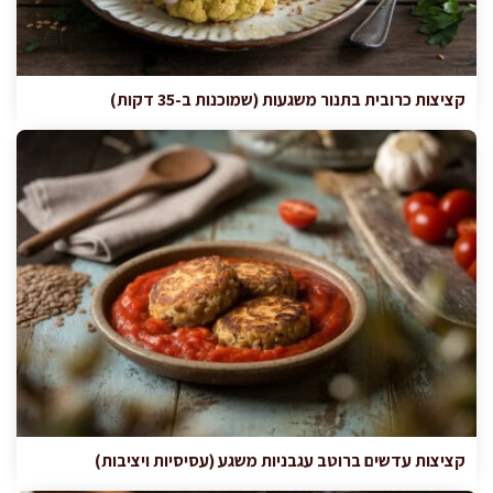
קציצות כרובית בתנור משגעות (שמוכנות ב-35 דקות)
קציצות עדשים ברוטב עגבניות משגע (עסיסיות ויציבות)