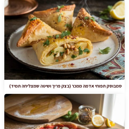
סמבוסק תפוחי אדמה ממכר (בצק פריך ושיטה שמצליחה תמיד)