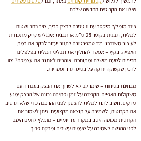
להמשיך לגלוש ל
קטגוריית קינוחים
באתר, וגם ל
סלטים עשירים
שילוו את הקרוטית החדשה שלכם.
ציוד מומלץ: מיקסר עם וו גיטרה לבצק פריך, סיר רחב ושטוח
למלית, תבנית בקוטר 28 ס"מ או תבנית אינגליש קייק מתכתית
לעיצוב משודרג. מד טמפרטורה לתנור יעזור לבקר את רמת
האפייה. בקיץ – אפשר להחליף את תבליני המלית בפלפלים
חריפים לטעם מושלם ומתוחכם. אוהבים לאתגר את עצמכם? נסו
להכין שקשוקה ירוקה על בסיס תרד ופטריות.
מבחינת בטיחות – שימו לב לא לשרוף את הבצק בעבודה עם
משקולות האפייה: הקפדה על זמן ופתיחה נכונה של הבצק ימנע
סדקים. חשוב לתת למלית להצטנן לפני ההרכבה כדי שלא תרטיב
את הקרוטית, לשמירה על תוצאה מקצועית. ניתן לשמור את
הקרוטית מכוסה היטב במקרר עד יומיים – מומלץ לחמם היטב
לפני ההגשה לשמירה על טעמים עשירים ומרקם פריך.