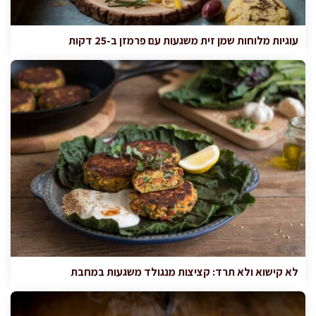
עוגיות מלוחות שמן זית משגעות עם פרמזן ב-25 דקות
לא קישוא ולא תרד: קציצות מנגולד משגעות במחבת