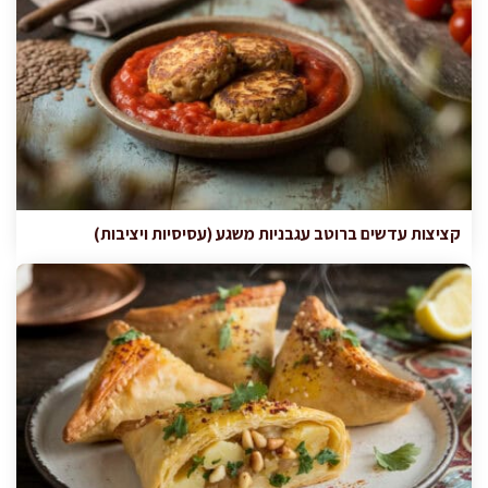
קציצות עדשים ברוטב עגבניות משגע (עסיסיות ויציבות)