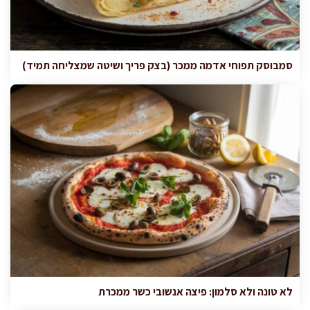
סמבוסק תפוחי אדמה ממכר (בצק פריך ושיטה שמצליחה תמיד)
לא טונה ולא סלמון: פיצה אנשובי כשר ממכרת