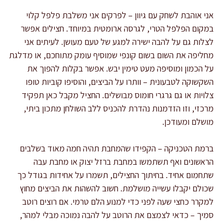
אני אוהבת לשחק עם גיוון – לפרקים אני משלבת פלפל קלוי
במקום הפלפל הטרי, לגרסה ארומטית במיוחד. חצילים אפשר
לצלות גם על להבה ישירה למגע של טעם מעושן. לעיתים אני
מחליפה את השום בשום קונפי שמוסיף עומק מתוחכם, או מדלגת
על הכמון ומוסיפה מעט טימין יבש. אפשר בקלות להפוך את
השקשוקה לטבעונית – וותרו על הביצים, והוסיפו קוביות טופו
צלויות או גם גרגרי חומוס מבושלים. החציל מקבל כאן תפקיד
מרכזי, וזו הזדמנות נהדרת להכניס ללב השולחן מתכון ביתי,
מושלם ומעודכן.
ברמת הטכניקה – הקפידו שהמחבת תהיה חמה מאוד בשלבים
הראשונים ואף תשתמשו במחבת ברזל יצוק או מחבת עבה
שתחמום אחיד. בחיתוך החצילים, תשמרו על אחידות בגודל כך
שכולם יקבלו עשייה מושלמת. חשוב להשהות את הביצים מחוץ
למקרר כחצי שעה לפני כדי למנוע הלם טרמי. אם רוצים רוטב
סמיך – כדאי לצמצם את הרוטב על להבה נמוכה מבלי למהר,