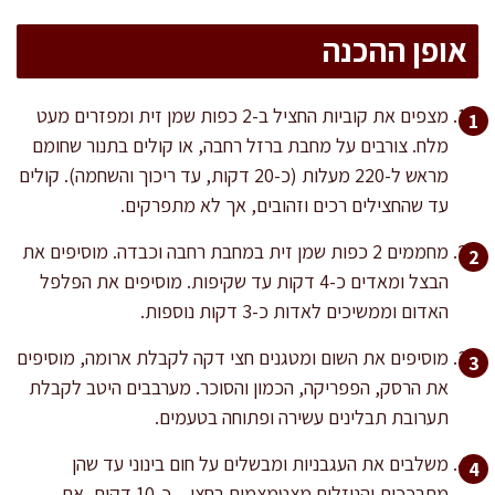
אופן ההכנה
מצפים את קוביות החציל ב-2 כפות שמן זית ומפזרים מעט
מלח. צורבים על מחבת ברזל רחבה, או קולים בתנור שחומם
מראש ל-220 מעלות (כ-20 דקות, עד ריכוך והשחמה). קולים
עד שהחצילים רכים וזהובים, אך לא מתפרקים.
מחממים 2 כפות שמן זית במחבת רחבה וכבדה. מוסיפים את
הבצל ומאדים כ-4 דקות עד שקיפות. מוסיפים את הפלפל
האדום וממשיכים לאדות כ-3 דקות נוספות.
מוסיפים את השום ומטגנים חצי דקה לקבלת ארומה, מוסיפים
את הרסק, הפפריקה, הכמון והסוכר. מערבבים היטב לקבלת
תערובת תבלינים עשירה ופתוחה בטעמים.
משלבים את העגבניות ומבשלים על חום בינוני עד שהן
מתרככות והנוזלים מצטמצמים בחצי – כ-10 דקות. אם