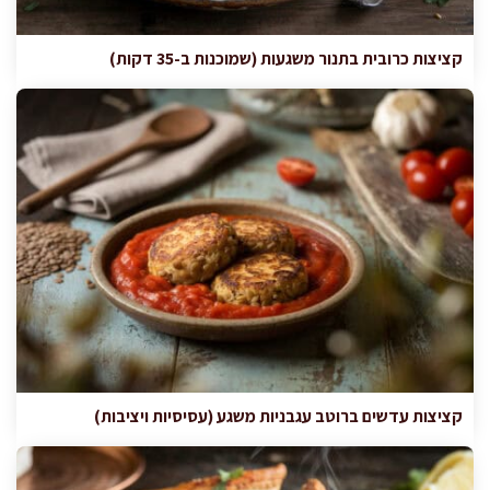
קציצות כרובית בתנור משגעות (שמוכנות ב-35 דקות)
קציצות עדשים ברוטב עגבניות משגע (עסיסיות ויציבות)