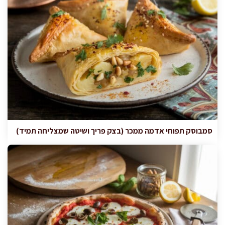
סמבוסק תפוחי אדמה ממכר (בצק פריך ושיטה שמצליחה תמיד)