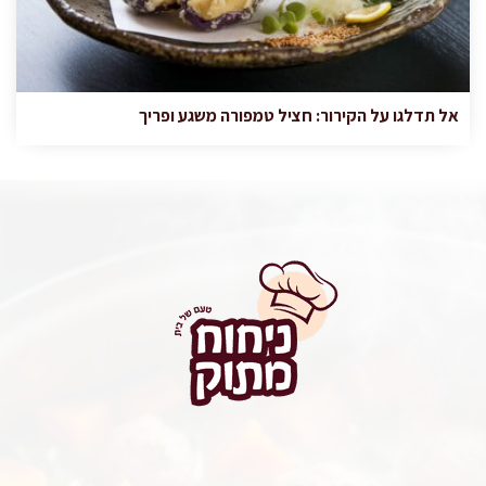
אל תדלגו על הקירור: חציל טמפורה משגע ופריך