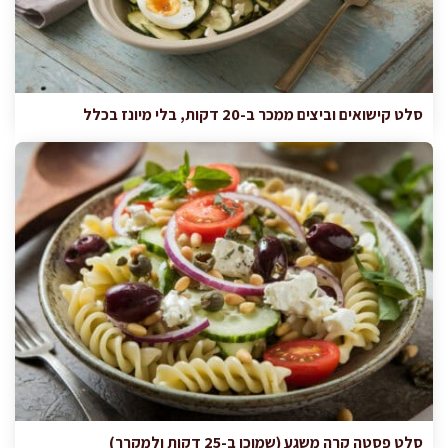
סלט קישואים וביצים ממכר ב-20 דקות, בלי מיונז בכלל
סלט פסטה קרה משגע (שמוכן ב-25 דקות ולמקרר)