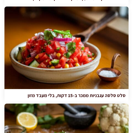
סלט סלסה עגבניות ממכר ב-15 דקות, בלי מעבד מזון