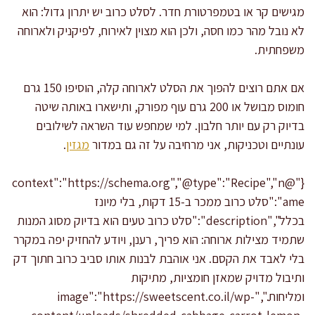
מגישים קר או בטמפרטורת חדר. לסלט כרוב יש יתרון גדול: הוא
לא נובל מהר כמו חסה, ולכן הוא מצוין לאירוח, לפיקניק ולארוחה
משפחתית.
אם אתם רוצים להפוך את הסלט לארוחה קלה, הוסיפו 150 גרם
חומוס מבושל או 200 גרם עוף מפורק, ותישארו באותה שיטה
בדיוק רק עם יותר חלבון. למי שמחפש עוד השראה לשילובים
עונתיים וטכניקות, אני מרחיבה על זה גם במדור
מגזין
.
{"@context":"https://schema.org","@type":"Recipe","n
ame":"סלט כרוב ממכר ב-15 דקות, בלי מיונז
בכלל","description":"סלט כרוב טעים הוא בדיוק מסוג המנות
שתמיד מצילות ארוחה: הוא פריך, רענן, ויודע להחזיק יפה במקרר
בלי לאבד את הקסם. אני אוהבת לבנות אותו סביב כרוב חתוך דק
ותיבול מדויק שמאזן חומציות, מתיקות
ומליחות.","image":"https://sweetscent.co.il/wp-