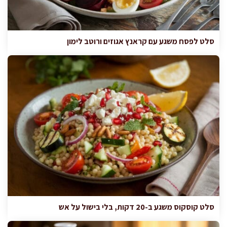
סלט לפסח משגע עם קראנץ אגוזים ורוטב לימון
סלט קוסקוס משגע ב-20 דקות, בלי בישול על אש