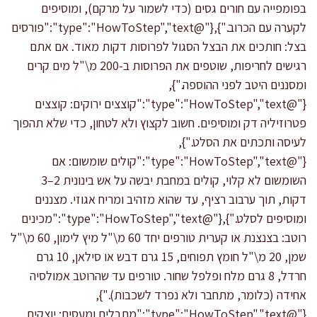
בפומפייה עם חורים גסים (כדי לשמור על מרקם), ומוסיפים
לקערה עם הכרוב."},{"@type":"HowToStep","text":"פורסים
בצל: חותכים את הבצל הסגול לפרוסות דקות מאוד. אם אתם
רגישים לחריפות, שוטפים את הפרוסות ב-200 מ\"ל מים קרים
ומסננים היטב לפני ההוספה."},
{"@type":"HowToStep","text":"קוצצים ירוקים: קוצצים
פטרוזיליה דק ומוסיפים. חשוב לקצוץ ולא לטחון, כדי שלא תהפוך
לעיסה ותכתים את הסלט."},
{"@type":"HowToStep","text":"קולים שומשום: אם
השומשום לא קלוי, קולים במחבת יבשה על אש בינונית 2–3
דקות, תוך ערבוב רציף, עד שהוא מזהיב ומריח אגוזי. מצננים
ומוסיפים לסלט."},{"@type":"HowToStep","text":"מכינים
רוטב: בצנצנת או קערית טורפים יחד 60 מ\"ל מיץ לימון, 60 מ\"ל
שמן, 20 מ\"ל חומץ תפוחים, 15 גרם דבש או סילאן, 10 גרם
חרדל, 8 גרם מלח ופלפל שחור. טורפים עד שהרוטב אמולסיה
אחידה (כלומר, מתחבר ולא נפרד לשכבות)."},
{"@type":"HowToStep","text":"מתבלים ומעסים: יוצקים