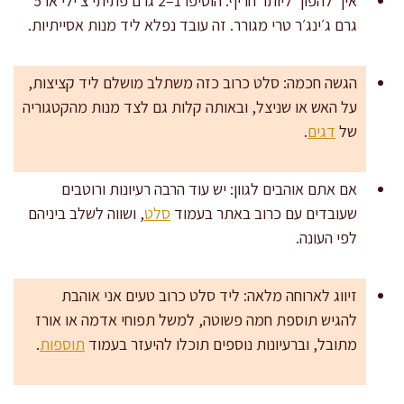
איך להפוך ליותר חריף: הוסיפו 1–2 גרם פתיתי צ׳ילי או 5
גרם ג׳ינג׳ר טרי מגורר. זה עובד נפלא ליד מנות אסייתיות.
הגשה חכמה: סלט כרוב כזה משתלב מושלם ליד קציצות,
על האש או שניצל, ובאותה קלות גם לצד מנות מהקטגוריה
של
דגים
.
אם אתם אוהבים לגוון: יש עוד הרבה רעיונות ורוטבים
שעובדים עם כרוב באתר בעמוד
סלט
, ושווה לשלב ביניהם
לפי העונה.
זיווג לארוחה מלאה: ליד סלט כרוב טעים אני אוהבת
להגיש תוספת חמה פשוטה, למשל תפוחי אדמה או אורז
מתובל, וברעיונות נוספים תוכלו להיעזר בעמוד
תוספות
.