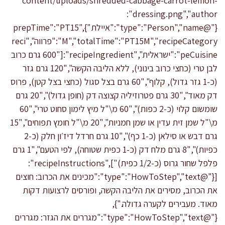
content/uploads/shredded-cabbage-carrot-lemon-
dressing.png","author":
{"@type":"Person","name":"איילת"},"prepTime":"PT15
M","totalTime":"PT15M","recipeCategory":"פרווה","reci
peCuisine":"ישראלית","recipeIngredient":["600 גרם כרוב
לבן טרי (כחצי כרוב בינוני), ללא הליבה הקשה","120 גרם גזר
(כ-1 גזר גדול), קלוף","60 גרם בצל סגול (כחצי בצל קטן), פרוס
דק מאוד","30 גרם פטרוזיליה קצוצה דק (חופן גדול)","20 גרם
שומשום קלוי (כ-2 כפות)","60 מ\"ל מיץ לימון סחוט טרי","60
מ\"ל שמן זית עדין או שמן חמניות","20 מ\"ל חומץ תפוחים","15
גרם דבש או סילאן (כ-1 כף)","10 גרם חרדל דיז׳ון חלק (כ-2
כפיות)","8 גרם מלח דק (כ-1 כפית שטוחה), לפי הטעם","1 גרם
פלפל שחור גרוס (כ-1/2 כפית)"],"recipeInstructions":
[{"@type":"HowToStep","text":"מכינים את הכרוב: חוצים
את הכרוב, מסירים את הליבה הקשה, ופורסים לרצועות דקות
מאוד. מעבירים לקערה גדולה."},
{"@type":"HowToStep","text":"מגררים את הגזר: מגררים