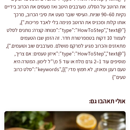
את הרוטב על הסלט. מערבבים היטב ואז מעסים את הכרוב בידיים
נקיות 60–90 שניות. העיסוי שובֵר מעט את סיבי הכרוב, מרכך
אותו קלות ומכניס את הרוטב פנימה בלי לאבד פריכות."},
{"@type":"HowToStep","text":"מנוחה קצרה: נותנים לסלט
לעמוד 10 דקות בטמפרטורת חדר. זה הזמן שבו הטעמים
מתאזנים והכרוב מגיע למרקם מושלם. מערבבים שוב וטועמים."},
{"@type":"HowToStep","text":"איזון טעמים: אם צריך,
מוסיפים עוד 1–2 גרם מלח או עוד 5 מ\"ל לימון. המטרה היא
טעם רענן ומאוזן, לא חמוץ מדי."}],"keywords":"סלט כרוב
טעים"}
אולי תאהבו גם: