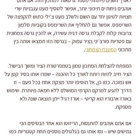
לאורך השנים פיתחתי מספר גרסאות למתכון הזה. אם אתם
אוהבים ניחוח ים תיכוני יותר, אפשר להוסיף מעט עגבניות שרי
חצויות לטיגון יחד עם השום ולשלב מעט צ'ילי כתוש להקפצה של
השרימפס. אפשר גם להחליף את השרימפס בקוביות סלמון
צרובות קלות לקבלת גרסה דגית עשירה, או להכין גרסה צמחונית
עם פטריות פורצ'יני בציר עמוק – בגרסה הזו תמצאו אותה בין
מתכוני
המטבח הצמחוני
.
המפתח להצלחת המתכון טמון בטמפרטורת הציר ומשך הבישול.
הציר חייב להיות רותח לאורך כל ההכנה – שמרו אותו בסיר קטן על
אש נמוכה. כמו כן, אל תוסיפו יותר מצקת אחת בכל פעם – זו
הדרך להגיע למרקם הקרמי המושלם ללא חמאה מיותרת. שימוש
באורז ארבוריו הוא קריטי – אורז רגיל ייתן תוצאה שונה ולא
מספקת.
אם אתם אוהבים להתנסות, הריזוטו הוא אחד הבסיסים הכי
גמישים שיש – נסו אותו גם בגלגולים נוספים תחת קטגוריות כמו