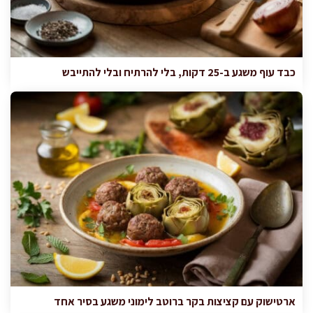
כבד עוף משגע ב-25 דקות, בלי להרתיח ובלי להתייבש
ארטישוק עם קציצות בקר ברוטב לימוני משגע בסיר אחד