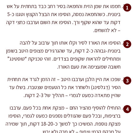
חממו את שמן הזית והחמאה בסיר רחב כבד בתחתית על אש
בינונית. כשהחמאה נמסה, הוסיפו את הבצל הקצוץ וטגנו כ-5
דקות עד שהוא שקוף ורך. הוסיפו את השום וערבבו כחצי דקה
– לא להשחים.
הוסיפו את האורז לסיר וקלו אותו תוך ערבוב על להבה
בינונית-גבוהה כ-2 דקות, עד שהגרגירים מצופים היטב בשומן
ומתחילים להראות שקופים בצדדים. זוהי טכניקת “טוסטינג”
חשובה שמעצימה את טעם האורז.
שפכו את היין הלבן וערבבו היטב – זה הזמן לגרד את תחתית
הסיר (דֶגלסינג) ולשחרר את כל הטעמים שצטברו. בשלו עד
שהיין מתאדה כמעט לגמרי – תהליך של 2-3 דקות.
התחילו להוסיף מהציר החם – מצקת אחת בכל פעם. ערבבו
ברציפות, ובכל פעם שהנוזלים נספגים כמעט לגמרי, הוסיפו
מצקת נוספת. המשיכו כך למשך כ-18-20 דקות, תוך שמירה
על מרקם קרמי וצפוף – לא מרק ולא יבש.