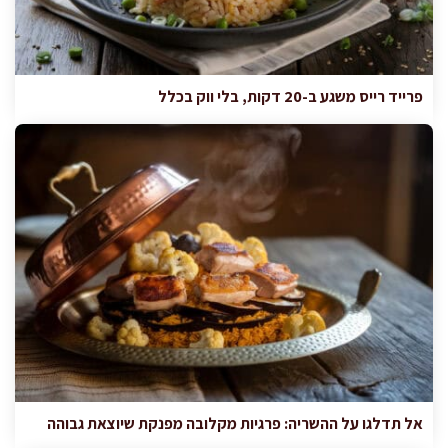
פרייד רייס משגע ב-20 דקות, בלי ווק בכלל
אל תדלגו על ההשריה: פרגיות מקלובה מפנקת שיוצאת גבוהה