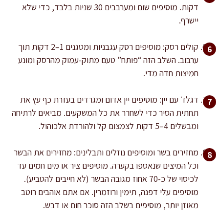
דקות. מוסיפים שום ומערבבים 30 שניות בלבד, כדי שלא
יישרף.
קולים רסק: מוסיפים רסק עגבניות ומטגנים 1–2 דקות תוך
ערבוב. השלב הזה “פותח” טעם מתוק-עמוק מהרסק ומונע
חמיצות חדה מדי.
דגלז׳ עם יין: מוסיפים יין אדום ומגרדים בעזרת כף עץ את
תחתית הסיר כדי לשחרר את כל המשקעים. מביאים לרתיחה
ומבשלים 4–5 דקות לצמצום קל ולהורדת אלכוהול.
מחזירים בשר ומוסיפים נוזלים ותבלינים: מחזירים את הבשר
וכל המיצים שנאספו בקערה. מוסיפים ציר או מים חמים עד
לכיסוי של כ-70 אחוז מגובה הבשר (לא חייבים להטביע).
מוסיפים עלי דפנה, תימין ורוזמרין. אם אתם אוהבים רוטב
מאוזן יותר, מוסיפים בשלב הזה סוכר חום או דבש.