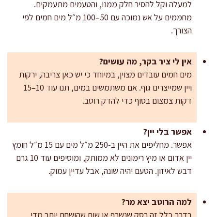
למעלה וקל להסיר חלק ממנו, והטעמים מתעמקים.
מחממים על אש נמוכה עם 50–100 מ״ל מים חמים לפי
הצורך.
אין לי ציר בקר, מה עושים?
מים חמים עובדים מצוין, במיוחד כי יש כאן צריבה, ירקות
ויין שמייצרים גוף. אם משתמשים במים, תנו עוד 10–15
דקות צמצום בסוף כדי להדק רוטב.
אפשר בלי יין?
אפשר. מחליפים את היין ב-250 מ״ל מים עם 15 מ״ל חומץ
יין אדום או מיץ רימונים לא ממותק, ומוסיפים עוד 10 גרם
דבש לאיזון. הטעם יהיה שונה, אבל עדיין עמוק.
למה הרוטב יצא מר?
בדרך כלל זה רסק שנשרף או שום שהושחם יותר מדי.