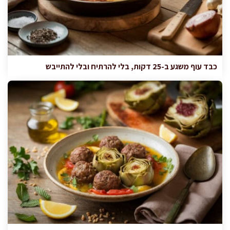
כבד עוף משגע ב-25 דקות, בלי להרתיח ובלי להתייבש