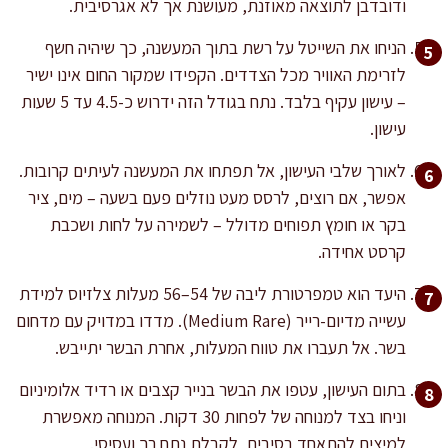
ודובדבן לתוצאה מאוזנת, מעושנת אך לא אגרסיבית.
הניחו את השייטל על רשת בתוך המעשנה, כך שיהיה חשף
לזרימת האוויר מכל הצדדים. הקפידו שמקור החום אינו ישיר
– עישון עקיף בלבד. נתח בגודל הזה ידרוש כ-4.5 עד 5 שעות
עישון.
לאורך שלבי העישון, אל תפתחו את המעשנה לעיתים קרובות.
אפשר, אם רוצים, לרסס מעט נוזלים פעם בשעה – מים, ציר
בקר או חומץ תפוחים מדולל – לשמירה על לחות ושכבת
קרסט אחידה.
היעד הוא טמפרטורת ליבה של 54–56 מעלות צלזיוס למידת
עשייה מדיום-רייר (Medium Rare). מדדו במדויק עם מדחום
בשר. אל תעברו את טווח המעלות, אחרת הבשר יתייבש.
בתום העישון, עטפו את הבשר בנייר קצבים או רדיד אלומיניום
וניחו בצד למנוחה של לפחות 30 דקות. המנוחה מאפשרת
למיצים להתאחד בסיבים, לקבלת נתח רך ועסיסי.