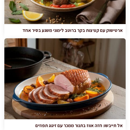
ארטישוק עם קציצות בקר ברוטב לימוני משגע בסיר אחד
אל תייבשו: חזה אווז בתנור ממכר עם זיגוג תפוזים