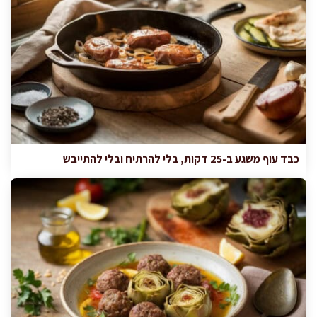
כבד עוף משגע ב-25 דקות, בלי להרתיח ובלי להתייבש