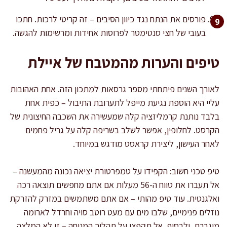
פורסים את הנתח נגד כיוון הסיבים – זה קריטי לרכות. חתכו
בעובי של חצי סנטימטר לפרוסות אחידות ומרשימות להגשה.
טיפים והערות מהמטבח של איילת
לאורך השנים פיתחתי מספר גרסאות למתכון הזה. אחת האהובות
עליי היא הוספת נגיעת מייפל לתערובת התיבול – כפית אחת
בלבד נותנת קרמליזציה קלה שמעשירה את השכבה החיצונית של
הקרסט. לחלופין, אפשר לשלב בשריפה קלה על גריל פחמים
לאחר העישון, ליצירת קראסט מודגש במיוחד.
טיפ טכני חשוב: הקפידו על טמפרטורת יציאה נכונה מהמעשנה –
אל תעברו את טווח ה-56 מעלות אם אתם מחפשים תוצאה רכה
ואלגנטית. עוד טיפ מהותי – אם אתם משתמשים במזרק להזרקת
נוזלים פנימיים, שלבו מים עם מעט רוטב סויה וחרדל לארומה
מוגברת. ולבסוף, אל תקפצו על תהליך המנוחה – זו לא המלצה,