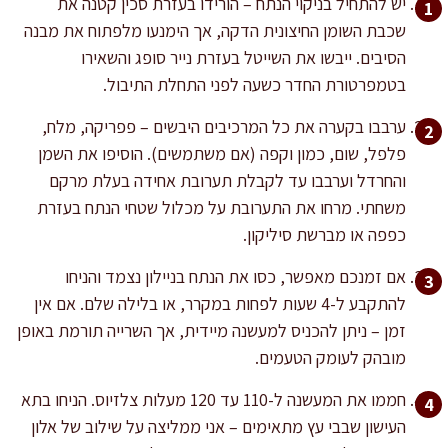
יש להתחיל בניקוי הנתח – הורידו בעזרת סכין קטנה את
שכבת השומן החיצונית הדקה, אך הימנעו מלפתוח את מבנה
הסיבים. ייבשו את השייטל בעזרת נייר סופג והשאירו
בטמפרטורת החדר כשעה לפני התחלת התיבול.
ערבבו בקערה את כל המרכיבים היבשים – פפריקה, מלח,
פלפל, שום, כמון וקפה (אם משתמשים). הוסיפו את השמן
והחרדל וערבבו עד לקבלת תערובת אחידה בעלת מרקם
משחתי. מרחו את התערובת על מכלול שטחי הנתח בעזרת
כפפה או מברשת סיליקון.
אם זמנכם מאפשר, כסו את הנתח בניילון נצמד והניחו
להתקבע ל-4 שעות לפחות במקרר, או בלילה שלם. אם אין
זמן – ניתן להכניס למעשנה מיידית, אך השרייה תורמת באופן
מובהק לעומק הטעמים.
חממו את המעשנה ל-110 עד 120 מעלות צלזיוס. הניחו בתא
העישון שבבי עץ מתאימים – אני ממליצה על שילוב של אלון