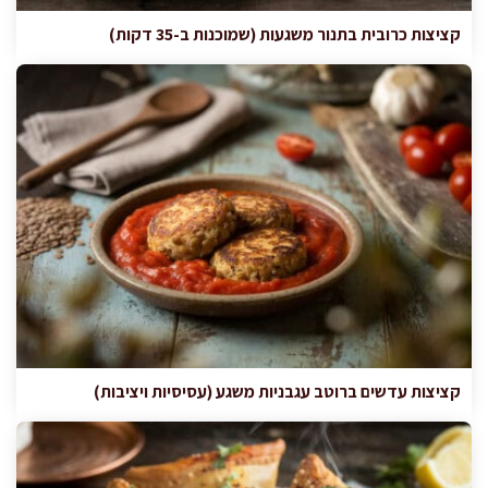
קציצות כרובית בתנור משגעות (שמוכנות ב-35 דקות)
קציצות עדשים ברוטב עגבניות משגע (עסיסיות ויציבות)