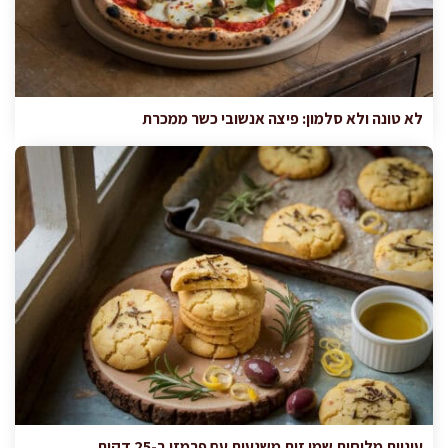
לא טונה ולא סלמון: פיצה אנשובי כשר ממכרת
עוגיות מלוחות שמן זית משגעות עם פרמזן ב-25 דקות