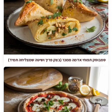
סמבוסק תפוחי אדמה ממכר (בצק פריך ושיטה שמצליחה תמיד)