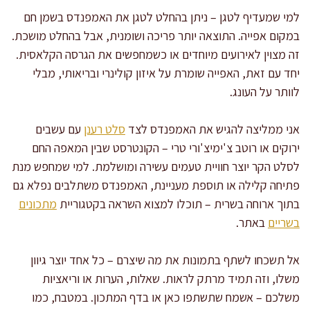
למי שמעדיף לטגן – ניתן בהחלט לטגן את האמפנדס בשמן חם
במקום אפייה. התוצאה יותר פריכה ושומנית, אבל בהחלט מושכת.
זה מצוין לאירועים מיוחדים או כשמחפשים את הגרסה הקלאסית.
יחד עם זאת, האפייה שומרת על איזון קולינרי ובריאותי, מבלי
לוותר על העונג.
אני ממליצה להגיש את האמפנדס לצד
סלט רענן
עם עשבים
ירוקים או רוטב צ'ימיצ'ורי טרי – הקונטרסט שבין המאפה החם
לסלט הקר יוצר חוויית טעמים עשירה ומושלמת. למי שמחפש מנת
פתיחה קלילה או תוספת מעניינת, האמפנדס משתלבים נפלא גם
בתוך ארוחה בשרית – תוכלו למצוא השראה בקטגוריית
מתכונים
בשריים
באתר.
אל תשכחו לשתף בתמונות את מה שיצרם – כל אחד יוצר גיוון
משלו, וזה תמיד מרתק לראות. שאלות, הערות או וריאציות
משלכם – אשמח שתשתפו כאן או בדף המתכון. במטבח, כמו