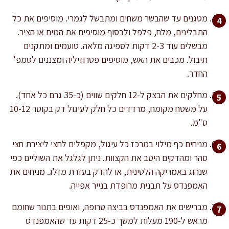
מטגנים עד שהבשר משחים ומתבשל לגמרי. מוסיפים את כל
התבלינים, מלח, פלפל ולבסוף מוסיפים את המים או הציר.
מבשלים עוד 2-3 דקות לספיגה מלאה. טועמים ומתקנים
תיבול. מכבים את האש, מוסיפים פטרוזיליה ומצננים לטמפ'
החדר.
מחלקים את הבצק ל-12 חלקים שווים (כ-35 גרם כל אחד).
על משטח מקומח, מרדדים כל חלק לעיגול דק בקוטר 10-12
ס"מ.
מניחים כף מילוי במרכז כל עיגול, מקפלים לחצי ליצירת חצי
סהר ומהדקים היטב את הקצוות. ניתן לגלגל את השוליים כפי
שנהוג באמריקה הלטינית, או להדק בעזרת מזלג. מניחים את
האמפנדס על תבנית מרופדת בנייר אפייה.
מברישים את האמפנדס בביצה טרופה, ואופים בתנור שחומם
מראש ל-190 מעלות למשך כ-25 דקות עד שהאמפנדס