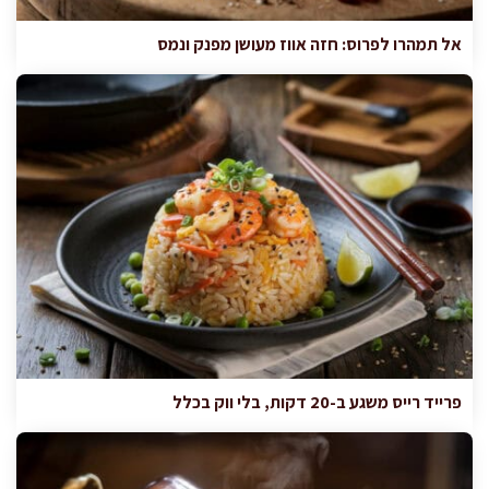
אל תמהרו לפרוס: חזה אווז מעושן מפנק ונמס
פרייד רייס משגע ב-20 דקות, בלי ווק בכלל