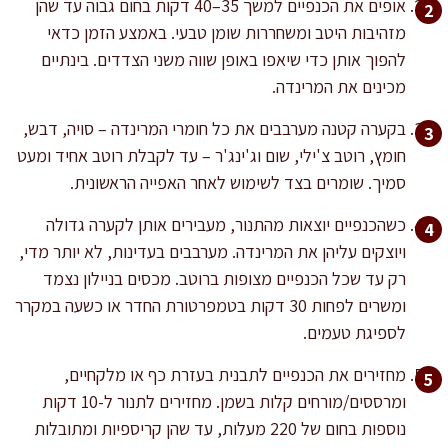
אופים את הכנפיים למשך 35–40 דקות בחום גבוה עד שהן
מזהיבות היטב ומשחררות שומן טבעי. באמצע הזמן כדאי
להפוך אותן כדי שיאפו באופן שווה משני הצדדים. בינתיים
מכינים את המרינדה.
בקערה קטנה מערבבים את כל חומרי המרינדה – סויה, דבש,
חומץ, רוטב צ'ילי, שום וג'ינג'ר – עד לקבלת רוטב אחיד ומעט
סמיך. שומרים בצד לשימוש לאחר האפייה הראשונית.
כשהכנפיים יוצאות מהתנור, מעבירים אותן לקערה גדולה
ויוצקים עליהן את המרינדה. מערבבים בעדינות, לא יותר מדי,
רק עד שכל הכנפיים מצופות ברוטב. מכסים בניילון נצמד
ומשרים לפחות 30 דקות בטמפרטורת החדר או כשעה במקרר
לספיגת טעמים.
מחזירים את הכנפיים לתבנית בעזרת כף או מלקחיים,
ומרססים/מורחים קלות בשמן. מחזירים לתנור ל-10 דקות
נוספות בחום של 220 מעלות, עד שהן קריספיות ומתובלות