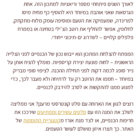
לאורך השנים פיתחתי מספר וריאציות למתכון הזה. אחת
הגרסאות שאני אוהבת במיוחד היא להוסיף כף מחית מיסו
למרינדה, שמעמיקה את הטעם ומוסיפה עומק מלוח-מתקתק.
לחלופין, אפשר להחליף את רוטב הצ'ילי בטחינה או בממרח
פלפלים קלויים – לשדרוג ים-תיכוני ייחודי.
המפתח להצלחת המתכון הוא ייבוש נכון של הכנפיים לפני הצלייה
הראשונית – לחות מונעת יצירת קריספיות. מומלץ להניח אותן על
נייר סופג לכמה דקות לפני תחילת ההכנה. לציפוי סופי מבריק
במיוחד – חממו את הרוטב רק עד לרתיחה ולא מעבר לכך, כדי
למנוע ממנו להתקשות או לסרב להידבק לכנפיים.
רוצים לגוון את הארוחה עם סלט קונטרסטי מרענן? אני ממליצה
לשלב את המנה הזו עם
סלטים עשירים ומפתיעים
שירככו את
חריפות הכנפיים, או לצד מנת אורז מ
קטגוריית התוספות
של
האתר. כך תצרו איזון מושלם לעושר הטעמים.