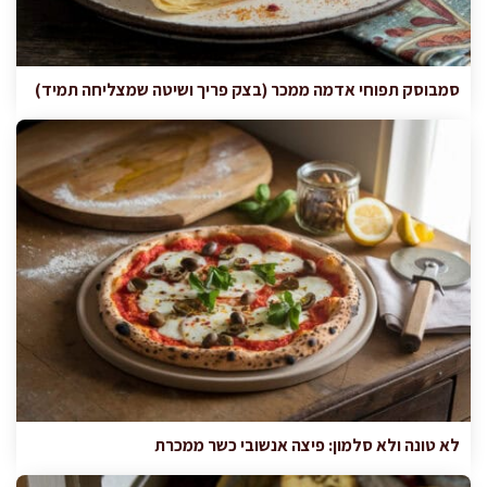
סמבוסק תפוחי אדמה ממכר (בצק פריך ושיטה שמצליחה תמיד)
לא טונה ולא סלמון: פיצה אנשובי כשר ממכרת