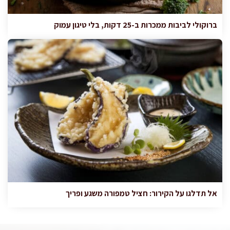
ברוקולי לביבות ממכרות ב-25 דקות, בלי טיגון עמוק
אל תדלגו על הקירור: חציל טמפורה משגע ופריך