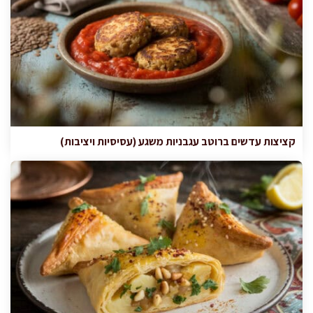
קציצות עדשים ברוטב עגבניות משגע (עסיסיות ויציבות)