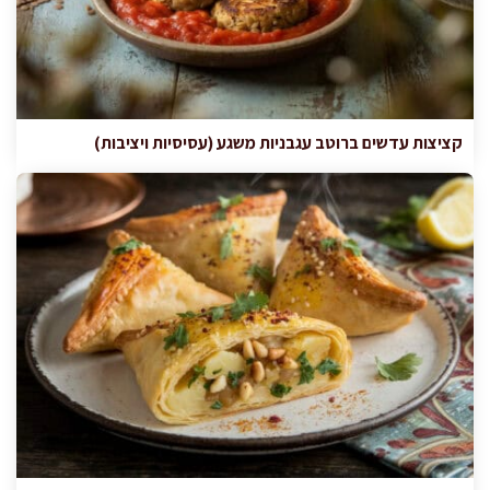
קציצות עדשים ברוטב עגבניות משגע (עסיסיות ויציבות)