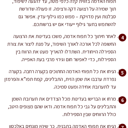
תפוח האדמה בזווית קלה כלפי מטה, עד להגעה לשיפוד,
תוך שמירה על רצועה דקה ורציפה. זו פעולה שדורשת
סבלנות ועין מדויקת – ממש כמו גילוף עדין. אפשר גם
להשתמש בתער גילוף ייעודי אם יש ברשותכם.
לאחר חיתוך כל תפוח אדמה, משכו בעדינות את הרצועה
החשופה לכל אורכה לאורך השיפוד, על מנת ליצור את צורת
הספירלה הייחודית. השתדלו להאריך מעט את הרווח בין
הספירלות, כדי לאפשר חום וגירוי מרבי בעת האפייה.
הניחו את כל תפוחי האדמה החתוכים בקערה רחבה. בקערה
נפרדת ערבבו את שמן הזית, התבלינים, קמח תפו”א והפרמזן
עד לתערובת אחידה ומעט סמיכה.
מרחו או הברישו בעדינות מכל הצדדים את תערובת השמן
והתבלינים על גבי כל תפוח אדמה. ודאו שהם מצופים היטב,
כולל הרווחים שבין הספירלות.
הניחו את תפוחי האדמה בתבנית, כך שיהיו מונחים באלכסון