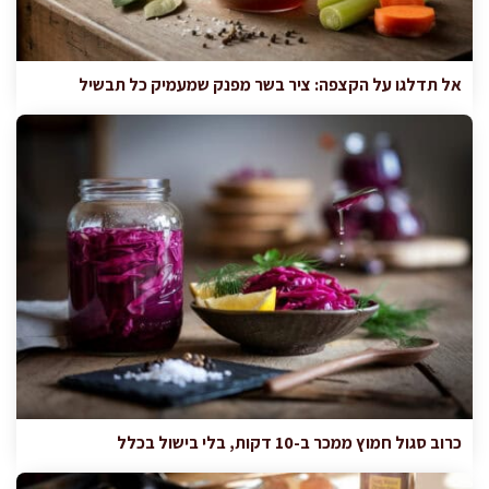
אל תדלגו על הקצפה: ציר בשר מפנק שמעמיק כל תבשיל
כרוב סגול חמוץ ממכר ב-10 דקות, בלי בישול בכלל