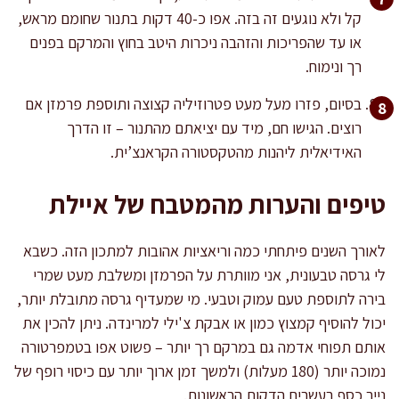
קל ולא נוגעים זה בזה. אפו כ-40 דקות בתנור שחומם מראש,
או עד שהפריכות והזהבה ניכרות היטב בחוץ והמרקם בפנים
רך ונימוח.
בסיום, פזרו מעל מעט פטרוזיליה קצוצה ותוספת פרמזן אם
רוצים. הגישו חם, מיד עם יציאתם מהתנור – זו הדרך
האידיאלית ליהנות מהטקסטורה הקראנצ’ית.
טיפים והערות מהמטבח של איילת
לאורך השנים פיתחתי כמה וריאציות אהובות למתכון הזה. כשבא
לי גרסה טבעונית, אני מוותרת על הפרמזן ומשלבת מעט שמרי
בירה לתוספת טעם עמוק וטבעי. מי שמעדיף גרסה מתובלת יותר,
יכול להוסיף קמצוץ כמון או אבקת צ'ילי למרינדה. ניתן להכין את
אותם תפוחי אדמה גם במרקם רך יותר – פשוט אפו בטמפרטורה
נמוכה יותר (180 מעלות) ולמשך זמן ארוך יותר עם כיסוי רופף של
נייר כסף בעשרים הדקות הראשונות.