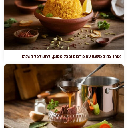
אורז צהוב משגע עם כורכום ובצל מטוגן, לחג ולכל השנה!