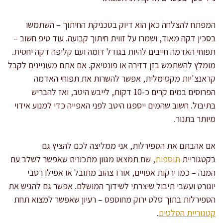
המפתח להצלחה כאן הוא דיוק בטכניקת החיתוך – השתמשו
בסכין דקה מאוד, ושמרו על זווית חיתוך קבועה. עוד טיפ חשוב –
תפוחי האדמה חייבים להיות בגודל דומה ועם קליפה דקה יחסית.
מומלץ להשתמש בזן דזירה או פונטיאק. אם אתם מעוניינים לקבל
קראנצ'יות מקסימלית, אפשר להשרות את תפוחי האדמה
הפרוסים במים קרים כ-10 דקות, לייבש היטב, ואז להבריש
בתיבול. חשוב שהמים ייספגו היטב לפני האפייה כדי למנוע אידוי
מיותר בתנור.
אם אהבתם את הספירלות, אני ממליצה לכם להציץ גם
בקטגוריית
תוספות
, שם תמצאו מגוון מתכונים שאפשר לשלב עם
המנה – כמו ירקות אפויים, אורז צהוב מתובל או אפילו רטבי
יוגורט ועשבי תיבול שיצרתי לשידוך המושלם. אפשר גם להגיש את
הספירלות בתוך סלט ירוק מחוספס – רעיון שאפשר למצוא תחת
קטגוריית הסלטים
.