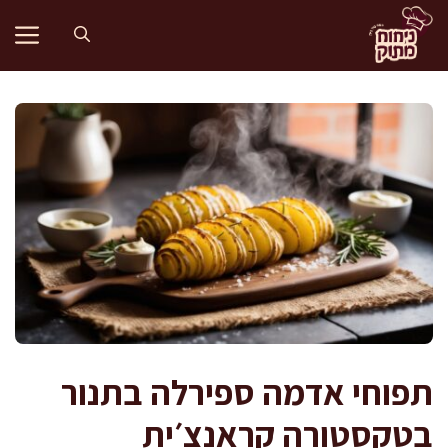
דלג
תוכן
תפוחי אדמה ספירלה בתנור
בטקסטורה קראנצ׳ית