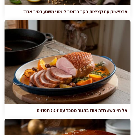
ארטישוק עם קציצות בקר ברוטב לימוני משגע בסיר אחד
אל תייבשו: חזה אווז בתנור ממכר עם זיגוג תפוזים