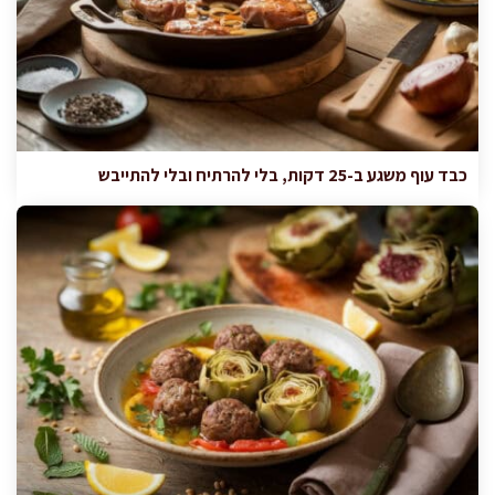
כבד עוף משגע ב-25 דקות, בלי להרתיח ובלי להתייבש