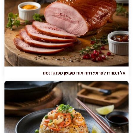
אל תמהרו לפרוס: חזה אווז מעושן מפנק ונמס