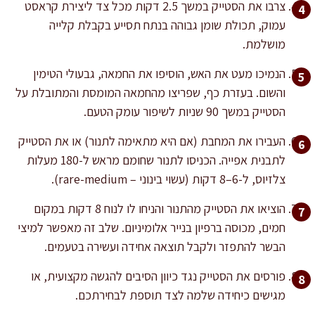
צרבו את הסטייק במשך 2.5 דקות מכל צד ליצירת קראסט
עמוק, תכולת שומן גבוהה בנתח תסייע בקבלת קלייה
מושלמת.
הנמיכו מעט את האש, הוסיפו את החמאה, גבעולי הטימין
והשום. בעזרת כף, שפריצו מהחמאה המומסת והמתובלת על
הסטייק במשך 90 שניות לשיפור עומק הטעם.
העבירו את המחבת (אם היא מתאימה לתנור) או את הסטייק
לתבנית אפייה. הכניסו לתנור שחומם מראש ל-180 מעלות
צלזיוס, ל-6–8 דקות (עשוי בינוני – rare-medium).
הוציאו את הסטייק מהתנור והניחו לו לנוח 8 דקות במקום
חמים, מכוסה ברפיון בנייר אלומיניום. שלב זה מאפשר למיצי
הבשר להתפזר ולקבל תוצאה אחידה ועשירה בטעמים.
פורסים את הסטייק נגד כיוון הסיבים להגשה מקצועית, או
מגישים כיחידה שלמה לצד תוספת לבחירתכם.