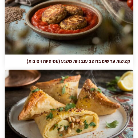
קציצות עדשים ברוטב עגבניות משגע (עסיסיות ויציבות)