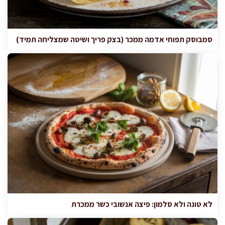
סמבוסק תפוחי אדמה ממכר (בצק פריך ושיטה שמצליחה תמיד)
לא טונה ולא סלמון: פיצה אנשובי כשר ממכרת