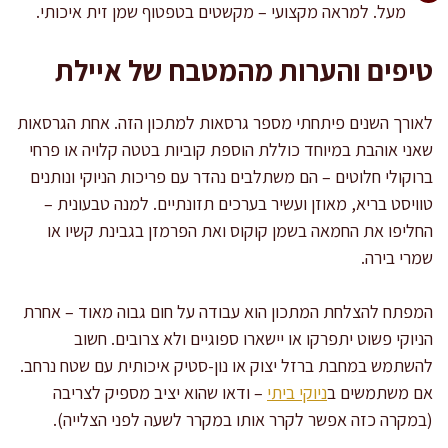
מעל. למראה מקצועי – מקשטים בטפטוף שמן זית איכותי.
טיפים והערות מהמטבח של איילת
לאורך השנים פיתחתי מספר גרסאות למתכון הזה. אחת הגרסאות
שאני אוהבת במיוחד כוללת הוספת קוביות בטטה קלויה או פרחי
ברוקולי חלוטים – הם משתלבים נהדר עם פריכות הניוקי ונותנים
טוויסט בריא, מאוזן ועשיר בערכים תזונתיים. למנה טבעונית –
החליפו את החמאה בשמן קוקוס ואת הפרמזן בגבינת קשיו או
שמרי בירה.
המפתח להצלחת המתכון הוא עבודה על חום גבוה מאוד – אחרת
הניוקי פשוט יתפרקו או יישארו ספוגיים ולא צרובים. חשוב
להשתמש במחבת ברזל יצוק או נון-סטיק איכותית עם שטח נרחב.
אם משתמשים ב
ניוקי ביתי
– ודאו שהוא יציב מספיק לצריבה
(במקרה כזה אפשר לקרר אותו במקרר לשעה לפני הצלייה).