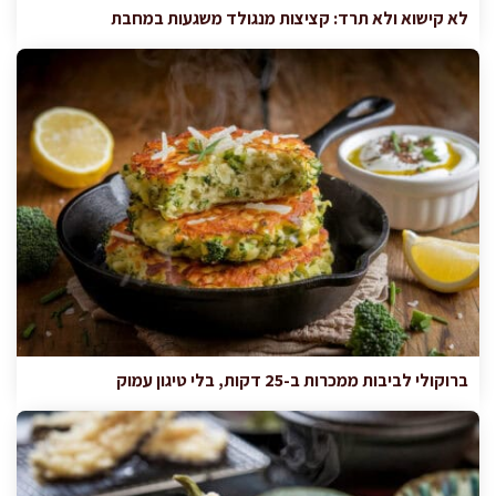
לא קישוא ולא תרד: קציצות מנגולד משגעות במחבת
ברוקולי לביבות ממכרות ב-25 דקות, בלי טיגון עמוק