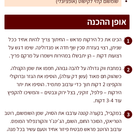
שומשום קלוי לקישוט (אופציונלי)
אופן ההכנה
הכינו את כל הירקות מראש – החיתוך צריך להיות אחיד ככל
שניתן, רצוי בעזרת סכין שף חדה או מנדולינה. שימו דגש על
רצועות דקות – הן יתבשלו במהירות וישמרו על מרקם פריך.
במחבת ווק גדולה על להבה גבוהה, חממו את שמן הקנולה.
כשהווק חם מאוד (עשן דק עולה), הוסיפו את הגזר וברוקולי
והקפיצו 2 דקות תוך כדי ערבוב מתמיד. הוסיפו את יתר
הירקות – פלפל, זוקיני, בצל ירוק ונבטים – והמשיכו להקפיץ
עוד 3-4 דקות.
במקביל, בקערה קטנה ערבבו את הסויה, שמן השומשום, רוטב
הטריאקי, הסוכר החום, השום, הג'ינג'ר והקורנפלור המומס.
ערבוב הרוטב מראש מבטיח פיזור אחיד וטעם עשיר בכל מנה.