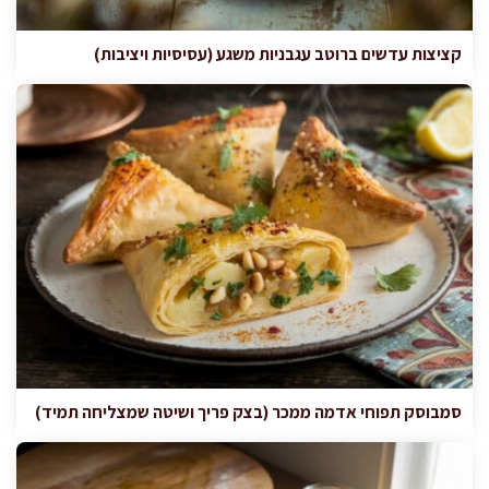
קציצות עדשים ברוטב עגבניות משגע (עסיסיות ויציבות)
סמבוסק תפוחי אדמה ממכר (בצק פריך ושיטה שמצליחה תמיד)