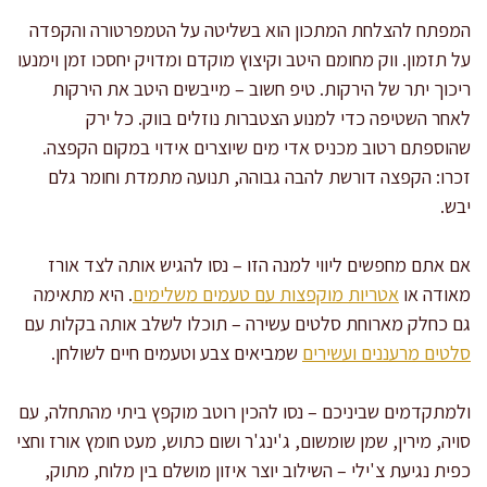
המפתח להצלחת המתכון הוא בשליטה על הטמפרטורה והקפדה
על תזמון. ווק מחומם היטב וקיצוץ מוקדם ומדויק יחסכו זמן וימנעו
ריכוך יתר של הירקות. טיפ חשוב – מייבשים היטב את הירקות
לאחר השטיפה כדי למנוע הצטברות נוזלים בווק. כל ירק
שהוספתם רטוב מכניס אדי מים שיוצרים אידוי במקום הקפצה.
זכרו: הקפצה דורשת להבה גבוהה, תנועה מתמדת וחומר גלם
יבש.
אם אתם מחפשים ליווי למנה הזו – נסו להגיש אותה לצד אורז
מאודה או
אטריות מוקפצות עם טעמים משלימים
. היא מתאימה
גם כחלק מארוחת סלטים עשירה – תוכלו לשלב אותה בקלות עם
סלטים מרעננים ועשירים
שמביאים צבע וטעמים חיים לשולחן.
ולמתקדמים שביניכם – נסו להכין רוטב מוקפץ ביתי מהתחלה, עם
סויה, מירין, שמן שומשום, ג'ינג'ר ושום כתוש, מעט חומץ אורז וחצי
כפית נגיעת צ'ילי – השילוב יוצר איזון מושלם בין מלוח, מתוק,