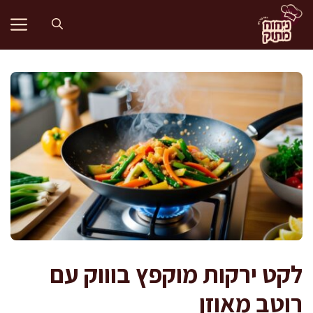
דלג
תוכן
לקט ירקות מוקפץ בוווק עם
רוטב מאוזן