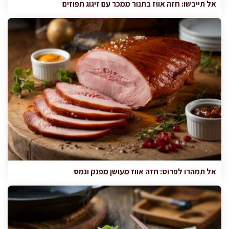
אל תייבשו: חזה אווז בתנור ממכר עם זיגוג תפוזים
אל תמהרו לפרוס: חזה אווז מעושן מפנק ונמס