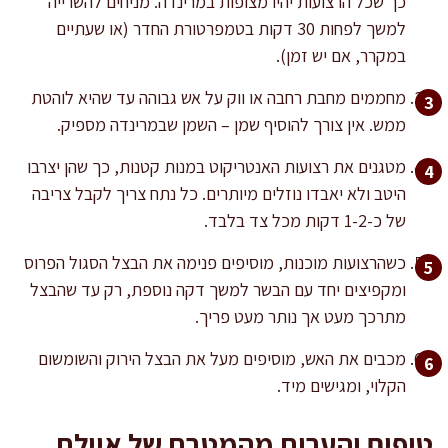
כך שכל הרצועות יהיו מצופות במרינדה. מניחים להשרייה
למשך לפחות 30 דקות בטמפרטורת החדר (או שעתיים
במקרר, אם יש זמן).
מחממים מחבת רחבה או ווק על אש גבוהה עד שהיא לוהטת
ממש. אין צורך להוסיף שמן – השמן שבמרינדה מספיק.
מטגנים את רצועות האנטריקוט במנות קטנות, כך שהן יצרבו
היטב ולא יאבדו נוזלים מיותרים. כל נתח צריך לקבל צריבה
של כ-1-2 דקות מכל צד בלבד.
כשהרצועות מוכנות, מוסיפים פנימה את הבצל הסגול הפרוס
ומקפיצים יחד עם הבשר למשך דקה נוספת, רק עד שהבצל
מתרכך מעט אך נותר מעט פריך.
מכבים את האש, מוסיפים מעל את הבצל הירוק והשומשום
הקלוי, ומגישים מיד.
טיפים והערות מהמטבח של איילת