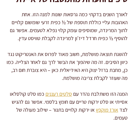
לאורך השנים בדקתי כמה גרסאות שונות למנה הזו. אחת
האהובות עליי כוללת תוספת של ½ כפית זרעי שומשום קלויים
לתוך המרינדה, שמוסיפים עומק קלוי נפלא לטעמים. אפשר גם
להוסיף ½ כפית חרדל דיז'ון למרינדה לקבלת טוויסט עדין.
להשגת תוצאה מושלמת, חשוב מאוד לפרוס את האנטריקוט נגד
כיוון הסיבים. זה מה שיהפוך את הבשר לרך גם לאחר הצלייה. כמו
כן, מחבת ברזל יצוק היא האידיאלית כאן – היא צוברת חום רב,
מה שעוזר לקבלת צריבה מושלמת.
המנה הזו משתלבת נהדר עם
סלטים רעננים
כמו סלט קולסלאו
אסייתי או סלט ירקות טריים עם חומץ בלסמי. אפשר גם להגיש
לצד
אורז מוקפץ
או ירקות קלויים בתנור – שילוב מעולה של
טעמים.