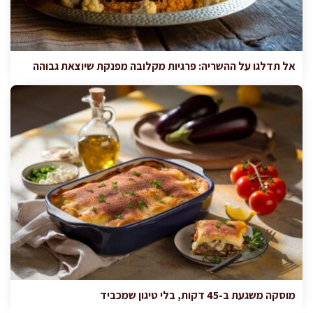
אל תדלגו על ההשריה: פרגיות מקלובה מפנקת שיוצאת גבוהה
מוסקה משגעת ב-45 דקות, בלי טיגון שמכביד