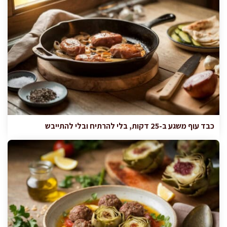
כבד עוף משגע ב-25 דקות, בלי להרתיח ובלי להתייבש