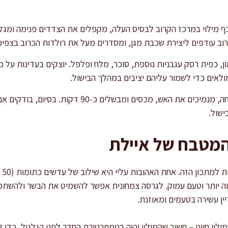
כף מילוי במרכז הקרוב לבסיס העלה, מקפלים את הצדדים פנימה ומגלג
פים ליצירת שכבת מגן, ומסדרים מעל את רולדות הכרוב בצפיפות קלה (2-3 שכבות
, כפית רסק עגבניות נוספת, סוכר, מלח ופלפל. יוצקים בעדינות על מ
לאים כדי לשמור עליהם יציבים במהלך הבישול.
מבשלים על אש גבוהה עד רתיחה, מנמיכים את האש, מכסי
המטבח של איילת
לאו
וה יותר וטעם עמוק. לגרסה צמחונית אפשר להשמיט את הבשר ולהשתמש
ין עשירה בטעמים ומאוזנת.
לוי חיוני – חשוב שהמילוי יהיה בטמפרטורת החדר לפני הגלגול, כדי