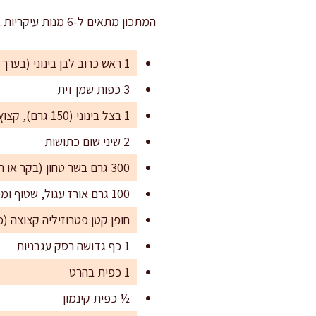
המתכון מתאים ל-6 מנות עיקריות או ל-10 מנות קטנות יותר לאירוח. ניתן להכפיל כמויות לפי הצורך.
1 ראש כרוב לבן בינוני (בערך 1.2 ק"ג)
3 כפות שמן זית
1 בצל בינוני (150 גרם), קצוץ דק
2 שיני שום כתושות
300 גרם בשר טחון (בקר או תערובת עגל ובקר)
100 גרם אורז עגול, שטוף ומסונן
חופן קטן פטרוזיליה קצוצה (כ-10 גרם
1 כף גדושה רסק עגבניות
1 כפית בהרט
½ כפית קינמון