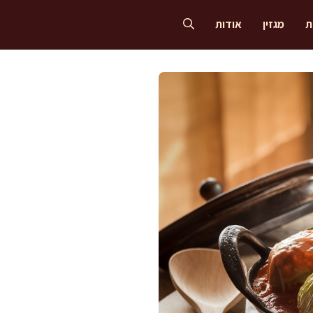
ת
מגזין
אודות