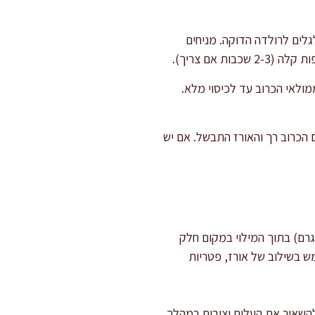
לים לרולדה הדוקה. מניחים
 אם צריך).
מולאי הכרוב עד לכיסוי מלא.
ם ומבשלים כ-90 דקות. בסיום, בודקים אם הכרוב רך והאורז התבשל. אם יש
רך השנים פיתחתי מספר גרסאות למתכון הזה. אחת האהובות עליי היא שילוב של עדשים כתומות (50 גרם) בתוך המילוי במקום חלק
 בשילוב של אורז, פטריות
 להשאיר את העלים יציבים במהלך