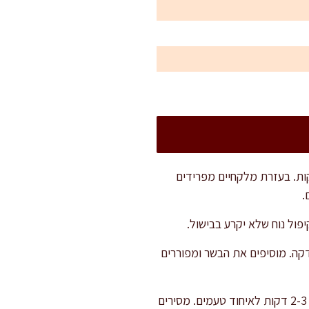
 גדול עם מים ומעט מלח. חורצים את בסיס הכרוב בצורת X ומבשלים שלם בסיר כ-15 דקות. בעזרת מלקחיים מפרידים
.
פול נוח שלא יקרע בבישול.
קה. מוסיפים את הבשר ומפוררים
מוסיפים את האורז, רסק העגבניות, הפטרוזיליה והתבלינים – בהרט, קינמון, מלח ופלפל. מטגנים יחד 2-3 דקות לאיחוד טעמים. מסירים