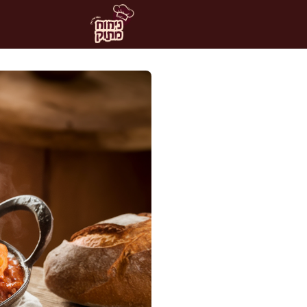
דלג
תוכן