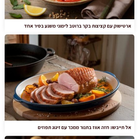
ארטישוק עם קציצות בקר ברוטב לימוני משגע בסיר אחד
אל תייבשו: חזה אווז בתנור ממכר עם זיגוג תפוזים