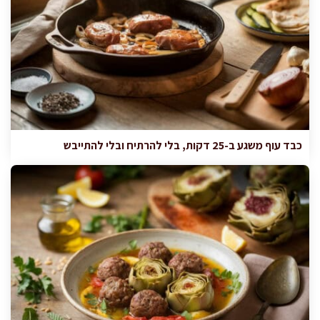
כבד עוף משגע ב-25 דקות, בלי להרתיח ובלי להתייבש