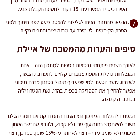
אלומיניום ואפו כ-45 דקות ב-190 מעלות טורבו. לאחר מכן
הסירו כיסוי והשאירו עוד 15 דקות לחשיפה וקבלת צבע.
הוציאו מהתנור, הניחו לגלילות להצטנן מעט לפני חיתוך ולפני
הסרת הקיסמים, לשמירה על מבנה יציב וחתכים נקיים.
טיפים והערות מהמטבח של איילת
לאורך השנים פיתחתי גרסאות נוספות למתכון הזה – אחת
המוצלחות כוללת הוספת צנוברים קלויים לתערובת הבשר,
לשדרוג עושר הטעם. למי שמעדיף תיבול בסגנון מזרח-תיכוני –
אפשר להחליף את הפפריקה בכפית בהרט ואת הפטרוזיליה
בכוסברה קצוצה.
המפתח להצלחת המתכון הוא העבודה המדויקת עם חומרי הגלם:
חשוב להשתמש בחזה עוף טרי ולא קפוא, ולוודא שהבשר הטחון
איכותי ולא שומני מדי – רצוי לא יותר מ-15% שומן. כמו כן, רצוי