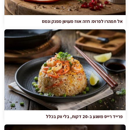
אל תמהרו לפרוס: חזה אווז מעושן מפנק ונמס
פרייד רייס משגע ב-20 דקות, בלי ווק בכלל