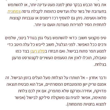
את בשר הכבש בבקר טחון למנה מעט עדינה יותר, או להשתמש
בתערובת של בשר טלה ועדשים כתומות לקבלת גרסה
צמחונית
מלאה וטעימה. ניתן גם להוסיף רכז רימונים או עגבניות קצוצות
לתחתית הסיר למרירות מעודנת וטעם עז יותר.
טיפ מקצועי חשוב: כדאי להשתמש בעלי גפן בגודל בינוני, שלמים
ורכים ככל האפשר. לפני הגלגול, חשוב לייבש כל עלה היטב כדי
למנוע תפר פתוח בבישול. ואם תבחרו ב
סלט רענן
בצד כמו
טאבולה, תוכלו לאזן את הטעמים העשירים לקונטרסט מרענן
בצלחת.
ודבר אחרון – אל תוותרו על הצלחת מעל העלים בזמן הבישול. זה
אמנם טריק ישן מהמטבחים המסורתיים, אבל הוא מבטיח תוצאה
מדויקת, אחידה ומרקם שלא מתפרק. אם אין לכם צלחת
מתאימה, אפשר להניח גם משקולת סיליקון לבישול (אפשר
למצוא בחנויות מתמחות).