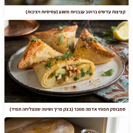
קציצות עדשים ברוטב עגבניות משגע (עסיסיות ויציבות)
סמבוסק תפוחי אדמה ממכר (בצק פריך ושיטה שמצליחה תמיד)