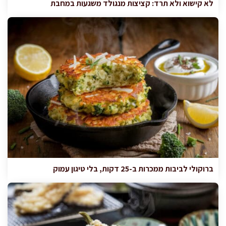
לא קישוא ולא תרד: קציצות מנגולד משגעות במחבת
ברוקולי לביבות ממכרות ב-25 דקות, בלי טיגון עמוק