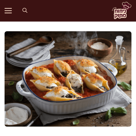
דלג
תוכן