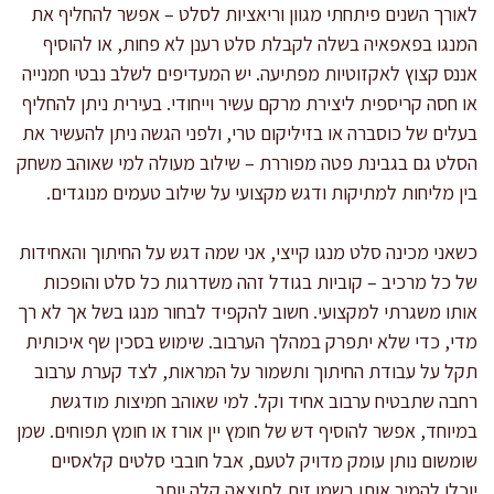
לאורך השנים פיתחתי מגוון וריאציות לסלט – אפשר להחליף את
המנגו בפאפאיה בשלה לקבלת סלט רענן לא פחות, או להוסיף
אננס קצוץ לאקזוטיות מפתיעה. יש המעדיפים לשלב נבטי חמנייה
או חסה קריספית ליצירת מרקם עשיר וייחודי. בעירית ניתן להחליף
בעלים של כוסברה או בזיליקום טרי, ולפני הגשה ניתן להעשיר את
הסלט גם בגבינת פטה מפוררת – שילוב מעולה למי שאוהב משחק
בין מליחות למתיקות ודגש מקצועי על שילוב טעמים מנוגדים.
כשאני מכינה סלט מנגו קייצי, אני שמה דגש על החיתוך והאחידות
של כל מרכיב – קוביות בגודל זהה משדרגות כל סלט והופכות
אותו משגרתי למקצועי. חשוב להקפיד לבחור מנגו בשל אך לא רך
מדי, כדי שלא יתפרק במהלך הערבוב. שימוש בסכין שף איכותית
תקל על עבודת החיתוך ותשמור על המראות, לצד קערת ערבוב
רחבה שתבטיח ערבוב אחיד וקל. למי שאוהב חמיצות מודגשת
במיוחד, אפשר להוסיף דש של חומץ יין אורז או חומץ תפוחים. שמן
שומשום נותן עומק מדויק לטעם, אבל חובבי סלטים קלאסיים
יוכלו להמיר אותו בשמן זית לתוצאה קלה יותר.