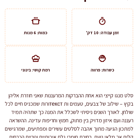
זמן עבודה: 10 דק'
כמות: 6 מנות
כשרות: פרווה
רמת קושי: בינוני
סלט מנגו קייצי הוא אחת ההברקות המרעננות שאני חוזרת אליהן
בקיץ – שילוב של צבעים, טעמים ות текстורות שמכניס חיים לכל
שולחן. לאורך השנים ניסיתי לשכלל את המנה כך שתהיה תמיד
רעננה ועם איזון מדויק בין מתוק, חמוץ וחריפות עדינה. ההשראה
למתכון הגיעה מתוך אהבה לסלטים עשירים ומפתיעים, שמרגישים
קלים אך מלאי טעם. בחירת חומרי גלם איכותיים וטריים הכרחית