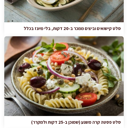
סלט קישואים וביצים ממכר ב-20 דקות, בלי מיונז בכלל
סלט פסטה קרה משגע (שמוכן ב-25 דקות ולמקרר)