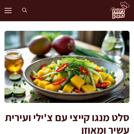
דלג
תוכן
סלט מנגו קייצי עם צ'ילי ועירית
עשיר ומאוזן