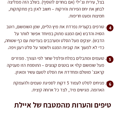
בצל, עירית וצ'ילי (אם בוחרים להוסיף). בשלב הזה ממליצה
לבחון את יחס הפירות והירקות – חשוב לאזן בין מתקתקות,
חמיצות ומעט חריפות.
טורפים בקערית נפרדת את מיץ הליים, שמן השומשום, רוטב
הסויה והדבש (אם המנגו מתוק במיוחד אפשר לוותר על
הדבש). יוצקים מעל הסלט ומערבבים בעדינות עם כף שטוחה,
כדי לא למעוך את קוביות המנגו ולשמור על סלט רענן ויפה.
טועמים ומתבלים במלח ופלפל שחור לפי הצורך. מפזרים
מעל שומשום קלוי או בוטנים קצוצים – התוספת הזו מעניקה
קראנצ' מושלם ומחדדת את הסלט לטעם עשיר ומאוזן.
מניחים לסלט לעמוד 5 דקות לספיגת טעמים ולהעמקת
הארומה. מגישים מיד, לצד כל ארוחה קיצית.
טיפים והערות מהמטבח של איילת