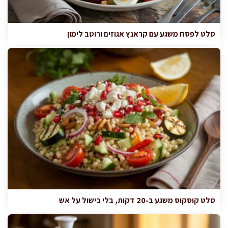
סלט לפסח משגע עם קראנץ אגוזים ורוטב לימון
סלט קוסקוס משגע ב-20 דקות, בלי בישול על אש