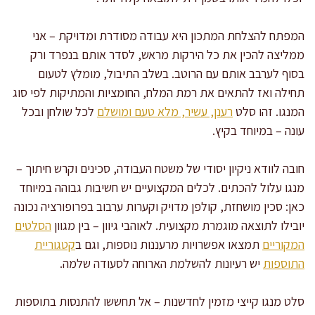
המפתח להצלחת המתכון היא עבודה מסודרת ומדויקת – אני
ממליצה להכין את כל הירקות מראש, לסדר אותם בנפרד ורק
בסוף לערבב אותם עם הרוטב. בשלב התיבול, מומלץ לטעום
תחילה ואז להתאים את רמת המלח, החומציות והמתיקות לפי סוג
המנגו. זהו סלט
רענן, עשיר, מלא טעם ומושלם
לכל שולחן ובכל
עונה – במיוחד בקיץ.
חובה לוודא ניקיון יסודי של משטח העבודה, סכינים וקרש חיתוך –
מנגו עלול להכתים. לכלים המקצועיים יש חשיבות גבוהה במיוחד
כאן: סכין מושחזת, קולפן מדויק וקערות ערבוב בפרופורציה נכונה
יובילו לתוצאה מוגמרת מקצועית. לאוהבי גיוון – בין מגוון
הסלטים
המקוריים
תמצאו אפשרויות מרעננות נוספות, וגם ב
קטגוריית
התוספות
יש רעיונות להשלמת הארוחה לסעודה שלמה.
סלט מנגו קייצי מזמין לחדשנות – אל תחששו להתנסות בתוספות