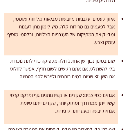
ולהחליק סיבים.
איזון טעמים: עגבניות מיובשות מביאות מליחות ואוממי,
אבל לפעמים גם מרירות קלה. מיץ לימון נותן רעננות
ומדייק את המתיקות של העגבניות הצלויות, ובלסמי מוסיף
עומק וצבע.
שום במינון נכון: שן אחת גדולה מספיקה כדי לתת נוכחות
בלי להשתלט. אם אתם רגישים לשום חריף, אפשר לחלוט
את השן 30 שניות במים רותחים ולייבש לפני הטחינה.
אגוזים כמייצבים: שקדים או קשיו נותנים גוף ומרקם קרמי.
קשיו ייתן ממרח רך ומתוק יותר, שקדים ייתנו סיומת
אגוזית יבשה ומעט יותר גרגירית.
שמירה: כדי להאריך חיי מדף, דוחסים את הממרח בצנצנת