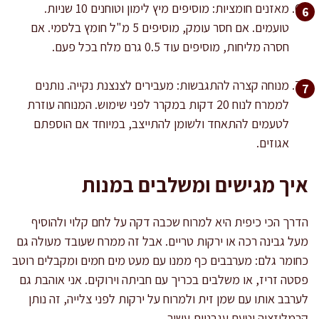
מאזנים חומציות: מוסיפים מיץ לימון וטוחנים 10 שניות.
טועמים. אם חסר עומק, מוסיפים 5 מ"ל חומץ בלסמי. אם
חסרה מליחות, מוסיפים עוד 0.5 גרם מלח בכל פעם.
מנוחה קצרה להתגבשות: מעבירים לצנצנת נקייה. נותנים
לממרח לנוח 20 דקות במקרר לפני שימוש. המנוחה עוזרת
לטעמים להתאחד ולשומן להתייצב, במיוחד אם הוספתם
אגוזים.
איך מגישים ומשלבים במנות
הדרך הכי כיפית היא למרוח שכבה דקה על לחם קלוי ולהוסיף
מעל גבינה רכה או ירקות טריים. אבל זה ממרח שעובד מעולה גם
כחומר גלם: מערבבים כף ממנו עם מעט מים חמים ומקבלים רוטב
פסטה זריז, או משלבים בכריך עם חביתה וירוקים. אני אוהבת גם
לערבב אותו עם שמן זית ולמרוח על ירקות לפני צלייה, זה נותן
קרמליזציה וטעם עגבניות עשיר.