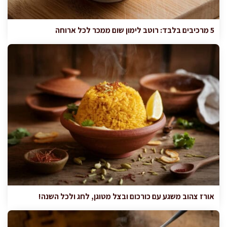
5 מרכיבים בלבד: רוטב לימון שום ממכר לכל ארוחה
אורז צהוב משגע עם כורכום ובצל מטוגן, לחג ולכל השנה!