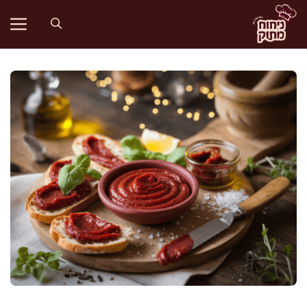
דלג
תוכן