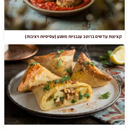
קציצות עדשים ברוטב עגבניות משגע (עסיסיות ויציבות)