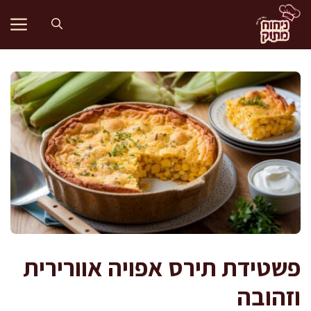
דלג
תוכן
פשטידת תירס אפויה אוורירית
וזהובה