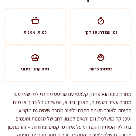
זמן עבודה: 10 דק'
כמות: 6 מנות
כשרות: פרווה
רמת קושי: בינוני
ממרח טופו הוא פתרון קלאסי עם טוויסט מודרני למי שמחפש
ממרח עשיר בטעמים, מאוזן, ובריא, המשדרג כל כריך או מנת
פתיחה. לאורך השנים חתרתי ליצור ממרח שיהיה גם מקצועי
וטכניקה מושלמת וגם יתאים למגוון רחב של סגנונות וטעמים.
בתהליך הפיתוח הקפדתי על איזון מרקמים וניחוחות – זהו מתכון
מדויק, מושלם לאירוח, המשמר ערכים מסורתיים אך מעניק