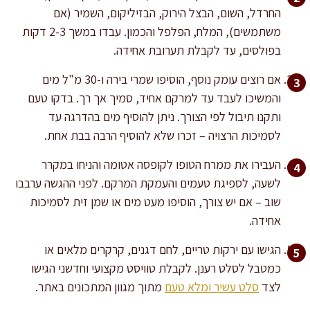
החרדל, השום, הבצל הירוק, הבזיליקום, השמיר (אם
משתמשים), המלח, הפלפל והכמון. עבדו במשך 2-3 דקות
בפולסים, עד לקבלת תערובת אחידה.
אם רוצים עומק נוסף, הוסיפו שמרי בירה ו-30 מ"ל מים
והמשיכו לעבד עד למרקם אחיד, סמיך אך רך. בדקו טעם
ותקנו תיבול לפי הצורך. ניתן להוסיף מים בהדרגה עד
לסמיכות הרצויה – זכרו שלא להוסיף הרבה בבת אחת.
העבירו את ממרח הטופו לקופסה אטומה והניחו במקרר
לשעה, לספיגת טעמים והעמקת המרקם. לפני ההגשה ערבבו
שוב – אם יש צורך, הוסיפו מעט מים או שמן זית לסמיכות
אחידה.
הגישו עם ירקות טריים, לחם דגנים, קרקרים מלאים או
כמטבל לסלט רענן. לקבלת טוויסט מקצועי וחדשני הגישו
לצד
סלט עשיר ומלא טעם
מתוך מגוון המתכונים באתר.