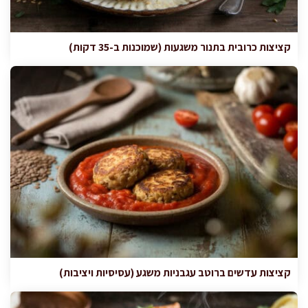
קציצות כרובית בתנור משגעות (שמוכנות ב-35 דקות)
קציצות עדשים ברוטב עגבניות משגע (עסיסיות ויציבות)