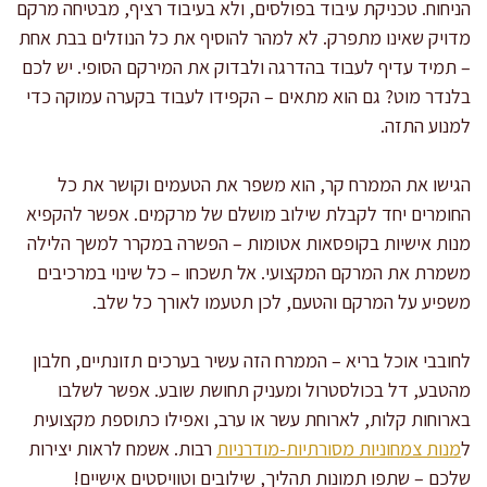
הניחוח. טכניקת עיבוד בפולסים, ולא בעיבוד רציף, מבטיחה מרקם
מדויק שאינו מתפרק. לא למהר להוסיף את כל הנוזלים בבת אחת
– תמיד עדיף לעבוד בהדרגה ולבדוק את המירקם הסופי. יש לכם
בלנדר מוט? גם הוא מתאים – הקפידו לעבוד בקערה עמוקה כדי
למנוע התזה.
הגישו את הממרח קר, הוא משפר את הטעמים וקושר את כל
החומרים יחד לקבלת שילוב מושלם של מרקמים. אפשר להקפיא
מנות אישיות בקופסאות אטומות – הפשרה במקרר למשך הלילה
משמרת את המרקם המקצועי. אל תשכחו – כל שינוי במרכיבים
משפיע על המרקם והטעם, לכן תטעמו לאורך כל שלב.
לחובבי אוכל בריא – הממרח הזה עשיר בערכים תזונתיים, חלבון
מהטבע, דל בכולסטרול ומעניק תחושת שובע. אפשר לשלבו
בארוחות קלות, לארוחת עשר או ערב, ואפילו כתוספת מקצועית
ל
מנות צמחוניות מסורתיות-מודרניות
רבות. אשמח לראות יצירות
שלכם – שתפו תמונות תהליך, שילובים וטוויסטים אישיים!