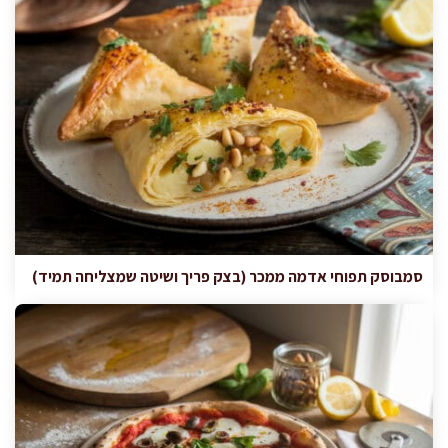
סמבוסק תפוחי אדמה ממכר (בצק פריך ושיטה שמצליחה תמיד)