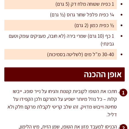
1 כפית שטוחה מלח דק (5 גרם)
¼ כפית פלפל שחור גרוס (½ גרם)
½ כפית כמון (2 גרם)
1 כף (10 גרם) שמרי בירה (לא חובה, מעניקים עומק וטעם
גבינתי)
30-40 מ"ל מים (לשליטה בסמיכות)
אופן ההכנה
חתכו את הטופו לקוביות קטנות והניחו על נייר סופג. ייבשו
קלות – כל נוזל מיותר ישפיע על המרקם ולכן הקפידו על
סחיטה וייבוש מדויק. זהו שלב קריטי לקבלת מרקם חלק ולא
דליל.
הכניסו למעבד מזון את הטופו, שמן הזית, מיץ הלימון,