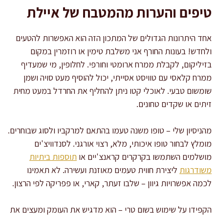
טיפים והערות מהמטבח של איילת
אחד היתרונות הגדולים של המתכון הזה הוא האפשרות להטעים
ולחדש! בעונות החורף אני משלבת טימין או רוזמרין במקום
בזיליקום, לקבלת ממרח ארומטי וחורפי. לחלופין, מי שמעדיף
ממרח קלאסי עם טוויסט אסייתי, יכול להוסיף מעט סויה ושמן
שומשום טבעי. לאוכלי קטו ניתן להחליף את החרדל במעט מחית
זיתים או שקדים טחונים.
מהניסיון שלי – טופו משנה טעמו בהתאם למרקביו ולסוג שבוחרים.
מומלץ לבחור טופו איכותי, מלא, רצוי אורגני. לסנדוויצ'ים
מושלמים השתמשו בקרקרים קראנצ'יים או
תוספות ביתיות
משודרגות
ליצירת חווית טעמים מאוזנת ועשירה. לא תאמינו
לכמה אפשרויות גיוון – שלבו זעתר, קארי, או פפריקה לפי הרצון.
הקפידו על שימוש בשום טרי – הוא מדגיש את העומק ומעצים את