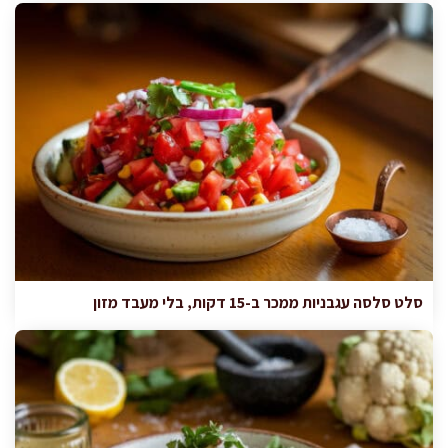
סלט סלסה עגבניות ממכר ב-15 דקות, בלי מעבד מזון