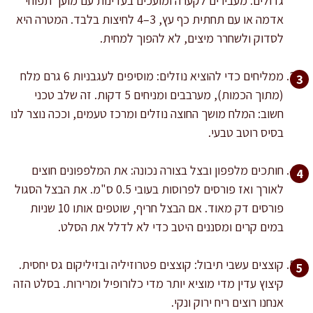
גדולים. מעבירים לקערה ומועכים בעדינות עם מועך תפוחי
אדמה או עם תחתית כף עץ, 3–4 לחיצות בלבד. המטרה היא
לסדוק ולשחרר מיצים, לא להפוך למחית.
ממליחים כדי להוציא נוזלים: מוסיפים לעגבניות 6 גרם מלח
(מתוך הכמות), מערבבים ומניחים 5 דקות. זה שלב טכני
חשוב: המלח מושך החוצה נוזלים ומרכז טעמים, וככה נוצר לנו
בסיס רוטב טבעי.
חותכים מלפפון ובצל בצורה נכונה: את המלפפונים חוצים
לאורך ואז פורסים לפרוסות בעובי 0.5 ס"מ. את הבצל הסגול
פורסים דק מאוד. אם הבצל חריף, שוטפים אותו 10 שניות
במים קרים ומסננים היטב כדי לא לדלל את הסלט.
קוצצים עשבי תיבול: קוצצים פטרוזיליה ובזיליקום גס יחסית.
קיצוץ עדין מדי מוציא יותר מדי כלורופיל ומרירות. בסלט הזה
אנחנו רוצים ריח ירוק ונקי.