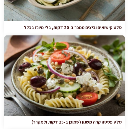
סלט קישואים וביצים ממכר ב-20 דקות, בלי מיונז בכלל
סלט פסטה קרה משגע (שמוכן ב-25 דקות ולמקרר)