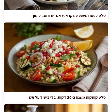
סלט לפסח משגע עם קראנץ אגוזים ורוטב לימון
סלט קוסקוס משגע ב-20 דקות, בלי בישול על אש