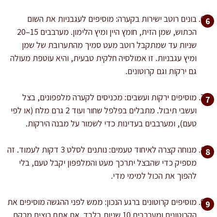
בונים רוטב ישירות בקערה: מוסיפים לעגבניות את השום
הכתוש, שמן הזית, חומץ היין ומיץ הלימון. מערבבים 15–20
שניות עד שמתקבל רוטב מעט סמיך מהתערובת של שמן
ומיץ עגבניות. זו אמולסיה חלקית טבעית, והיא עוטפת מעולה
גם ירקות וגם קרוטונים.
מוסיפים ירקות ועשבים: מכניסים לקערה מלפפונים, בצל
ועשבי תיבול. מתבלים בפלפל שחור ועוד 2 גרם מלח (או לפי
טעם), ומערבבים בעדינות כדי לשמור על מבנה הירקות.
מנוחה קצרה לאיחוד טעמים: נותנים לסלט 3 דקות לעמוד. זה
מספיק כדי שהבצל יתרכך מעט והמלפפון יקבל טעם, בלי
להפוך את הכול למימי מדי.
מוסיפים קרוטונים ברגע הנכון: ממש לפני ההגשה מוסיפים את
הקרוטונים ומערבבים 10 שניות בלבד. אם אתם רוצים מרקם