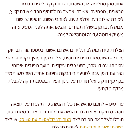
אחת מהן מחליפה את השמנת בקרם קוקוס ליצירת גרסה
טבעונית, מפתיעה ועשירה. אפשר גם להוסיף תרד מאודה קצוץ,
ליצירת שילוב רענן ומלא טעם. לאוהבי השום, הוסיפו שן שום
מבושלת בזמן בישול התפודים והוציאו אותה לפני המעיכה; זה
מעניק ארומה עדינה ומחמיאה למנה.
הצלחת פירה מושלם תלויה בראש ובראשונה בטמפרטורה ובדיוק
מירבי – השתמשו בתפודים חמים, שלבו שמן כמהין בקפידה מפני
עוצמתו. עבודו מהר, בשני כלים עיקריים: מועך תפודים איכותי
וסיר עם דופן עבה למניעת הידבקות וחימום אחיד. השתמשו תמיד
בכף עץ חזקה, ואל תוותרו על סינון הפירה במסננת דקה לקבלת
מרקם מקצועי.
עוד טיפ – לחמם מראש את כלי ההגשה. כך תשמרו על תוצאה
חמה, מדויקת ואחידה גם בהגשה עם מנות בשר או דג משודרגות.
תוכלו לשלב את הפירה לצד
מנות דג קלאסיות עם טוויסט
או לצד
בשרים עשירים וחדשניים
לאירוח מושלם.