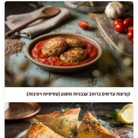
קציצות עדשים ברוטב עגבניות משגע (עסיסיות ויציבות)