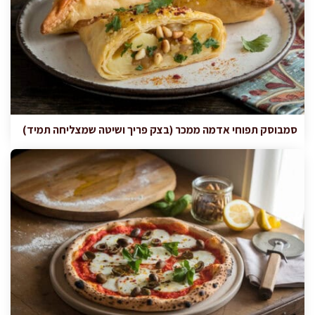
סמבוסק תפוחי אדמה ממכר (בצק פריך ושיטה שמצליחה תמיד)