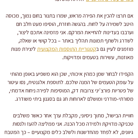
אם תרצו להכין את הפירה מראש, שמרו בתנור בחום נמוך, מכוסה
היטב לשמירה על לחות. בהגשה חוזרת, הוסיפו מעט חלב חם
וערבבו בעדינות להחייאת המרקם. אני מזמינה אתכם ליצור,
לשדרג ולשתף תמונות תהליך באתר – בכל קושי או שאלה,
מוזמנים לעיין גם ב
קטגוריית התוספות המקצועית
ליצירת מנות
מאוזנות, עשירות בטעמים ומדויקות.
הקפידו לבחור שמן כמהין איכותי, שכן הוא משפיע באופן מהותי
על עומק הטעמים של המנה שלכם. לתוספת אלגנטית, נסו עיטור
של פטריות פורצ'יני צרובות דק, המוסיפות לפירה ניחוח אדמתי,
מסורתי-מודרני ומושלם לארוחות חג גם בסגנון ביתי משודרג.
חוויית הבישול, מתוך ניסיוני, מקבלת ערך אחר כאשר משלבים
טכניקה מדויקת ולמידה מכל הכנה. אני ממליצה להעז ולנסות
גיוונים, לא לפחד מהחדשנות ולשלב כלים מקצועיים – כך המטבח