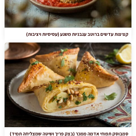
קציצות עדשים ברוטב עגבניות משגע (עסיסיות ויציבות)
סמבוסק תפוחי אדמה ממכר (בצק פריך ושיטה שמצליחה תמיד)