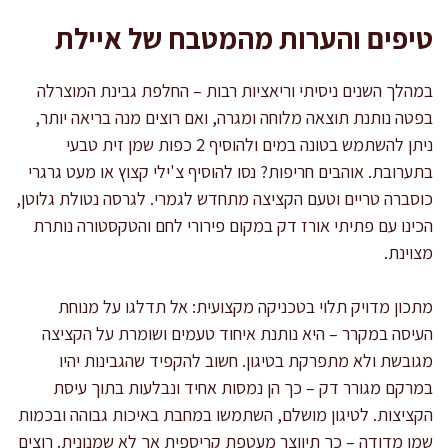
טיפים והערות מהמטבח של איילת
במהלך השנים ניסיתי וריאציות רבות – החלפת גבינת המוצרלה
בפטה נותנת תוצאה מלוחה ומגרה, ואם רוצים מנה בריאה יותר,
ניתן להשתמש בטונה במים ולהוסיף 2 כפות שמן זית טבעי
בתערובת. אוהבים חריפות? נסו להוסיף צ'ילי קצוץ או מעט גרגרי
כוסברה טריים וטעם הקציצה מתחדש לגמרי. לגרסה נטולת גלוטן,
הכינו עם פתיתי אורז דק במקום פירורי לחם והטקסטורה נותרת
מצוינת.
מתכון מדויק תלוי בטכניקה מקצועית: אל תדלגו על מנוחת
העיסה במקרר – היא נותנת איחוד טעמים ושומרת על הקציצה
מגובשת ולא מתפרקת בטיגון. חשוב להקפיד שהגבינות יהיו
במרקם מגורר דק – כך הן נמסות אחיד ונבלעות בתוך עיסת
הקציצות. לטיגון מושלם, השתמשו במחבת באיכות גבוהה ובכמות
שמן מדודה – כך תיווצר מעטפת קריספית אך לא שמנונית. רוצים