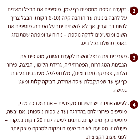
בקערה נוספת מחממים כף שמן, מוסיפים את הבצל ומאדים
על להבה בינונית עד הזהבה קלה (8-10 דקות). הבצל צריך
להיות רך ועדין, אך לא להשחים יתר על המידה. מוסיפים את
השום וממשיכים לדקה נוספת – ניחוח עז ומפתה שמתמזג
באופן מושלם בכל ביס.
מעבירים את הבצל והשום לקערת הטונה, מוסיפים את
הגבינות המגוררות, הפטרוזיליה, גרידת הלימון, הביצה, פירורי
הלחם, פפריקה (אם רוצים), מלח ופלפל. מערבבים בעזרת
כף עץ עד שמתקבלת עיסה אחידה, דביקה קלות ומעט
גמישה.
לעיסה אחידה יש חשיבות מקצועית – אם היא רכה מדי,
מוסיפים פירורי לחם בהדרגה (עד 2 כפות נוספות). אם יבשה,
מוסיפים כף מים קרים. נותנים לעיסה לנוח 20 דקות במקרר –
פעולה זו מסייעת לאיחוד טעמים ומקנה למרקם מוצק יותר
לפני עיצוב הקציצות.