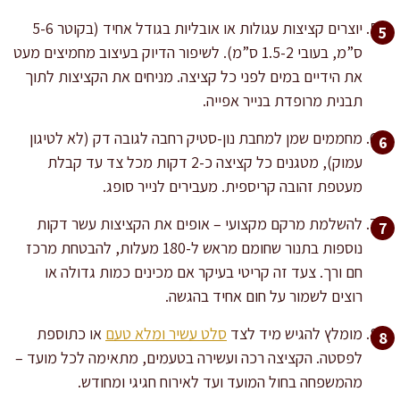
יוצרים קציצות עגולות או אובליות בגודל אחיד (בקוטר 5-6
ס”מ, בעובי 1.5-2 ס”מ). לשיפור הדיוק בעיצוב מחמיצים מעט
את הידיים במים לפני כל קציצה. מניחים את הקציצות לתוך
תבנית מרופדת בנייר אפייה.
מחממים שמן למחבת נון-סטיק רחבה לגובה דק (לא לטיגון
עמוק), מטגנים כל קציצה כ-2 דקות מכל צד עד קבלת
מעטפת זהובה קריספית. מעבירים לנייר סופג.
להשלמת מרקם מקצועי – אופים את הקציצות עשר דקות
נוספות בתנור שחומם מראש ל-180 מעלות, להבטחת מרכז
חם ורך. צעד זה קריטי בעיקר אם מכינים כמות גדולה או
רוצים לשמור על חום אחיד בהגשה.
מומלץ להגיש מיד לצד
סלט עשיר ומלא טעם
או כתוספת
לפסטה. הקציצה רכה ועשירה בטעמים, מתאימה לכל מועד –
מהמשפחה בחול המועד ועד לאירוח חגיגי ומחודש.