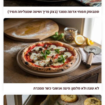
סמבוסק תפוחי אדמה ממכר (בצק פריך ושיטה שמצליחה תמיד)
לא טונה ולא סלמון: פיצה אנשובי כשר ממכרת