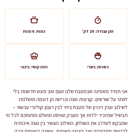
זמן עבודה: 20 דק'
כמות: 6 מנות
כשרות: בשרי
רמת קושי: בינוני
אני תמיד מאמינה שבמטבח שלנו טעם טוב פוגש חדשנות בלי
לוותר על שורשים. קציצות טונה וכרישה הן דוגמה מושלמת
לשילוב שבין זיכרון של מטבח ביתי לבין רענון קולינרי עכשווי –
תבשיל שמזכיר ילדות אך מעניק טוויסט מושלם ומתוחכם לכל מי
שמבקש לשדרג את השולחן. השילוב העשיר בין טונה איכותית
לכרישה מתקתקה יוצר קציצה מאוזנת, עשירה בטעמים ורכה