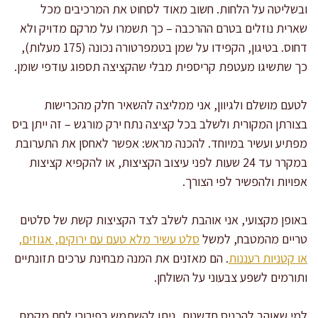
ובשליטה על הלחות. חשוב מאוד לסחוט את המרכיבים מכל
שארית נוזלים בטרם ההרכבה – כך תשמרו על מרקם מדויק ולא
דחוס. בטיגון, הקפידו על שמן בטמפרטורה נכונה (175 מעלות),
כך שתשיגו מעטפת קריספית מבלי שהקציצה תספוג עודפי שומן.
לטעם מושלם ולגיוון, אני ממליצה להשאיר חלק מהכרישות
בצורתן המקורית ולשלב בכל קציצה נתח ירק מורגש – זה ייתן ביס
מפתיע ועשיר במיוחד. להכנה מראש: אפשר לאחסן את התערובת
במקרר עד 24 שעות לפני עיצוב הקציצות, או להקפיא קציצות
אפויות ולהפשיר לפי הצורך.
באופן מקצועי, אני אוהבת לשלב לצד הקציצות קשת של סלטים
טריים מהמטבח, למשל
סלט עשיר מלא טעם עם ירוקים, אגוזים,
או קטניות רעננות
. הם מאזנים את המנה מבחינת ערכים תזונתיים
ותורמים לשפע צבעוני על השולחן.
למי שאוהב להכניס חדשנות, ניתן להשתמש בפירורי לחם מקמח