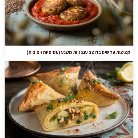
קציצות עדשים ברוטב עגבניות משגע (עסיסיות ויציבות)