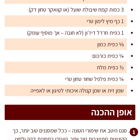
3 כפות קמח שיבולת שועל (או קוואקר טחון דק)
1 כף מיץ לימון טרי
1 כפית חרדל דיז'ון (לא חובה – אך מוסיף עומק)
⅓ כפית כמון
¼ כפית כורכום
½ כפית מלח
¼ כפית פלפל שחור טחון טרי
שמן זית או שמן קנולה איכותי לטיגון או לאפייה
אופן ההכנה
סננו היטב את שימורי הטונה – ככל שמסננים טוב יותר, כך
הקציצות מתייצבות טוב יותר. היעזרו במסננת דקה ולחצו