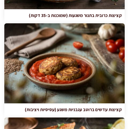
קציצות כרובית בתנור משגעות (שמוכנות ב-35 דקות)
קציצות עדשים ברוטב עגבניות משגע (עסיסיות ויציבות)