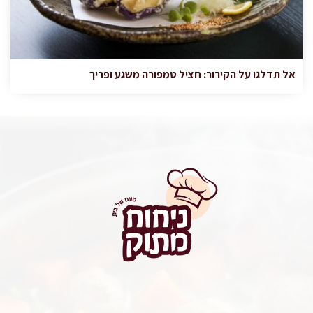
אל תדלגו על הקירור: חציל טמפורה משגע ופריך