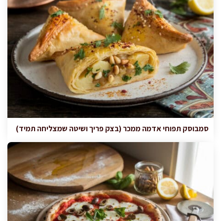
סמבוסק תפוחי אדמה ממכר (בצק פריך ושיטה שמצליחה תמיד)