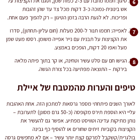
טיגון: חממו מחבת עם 2-3 כפות שמן, וטגנו את הקציצות על
אש בינונית-נמוכה כ-3 דקות מכל צד עד שהן זהובות
ופריכות. לא לגעת הרבה בזמן הטיגון – רק להפוך פעם אחת.
לאפייה: חממו תנור ל-200 מעלות (חום עליון-תחתון), סדרו
את הקציצות על תבנית עם נייר אפייה משומן. רססו מעט שמן
מעל ואפו 20 דקות, הופכים באמצע.
הגישו חם עם סלט עשיר וטחינה, או קר בתוך פיתה מלאה
בירקות – התוצאה מפתיעה בכל צורת הגשה.
טיפים והערות מהמטבח של איילת
לאורך השנים פיתחתי מספר גרסאות למתכון הזה. אחת האהובות
עליי היא הוספת תירס מקופסה (כ-50 גרם מסונן) לתערובת –
נותן מתיקות עדינה וטוויסט מפתיע. אפשר גם להעשיר את
הקציצות בקוביות זיתים שחורים או להוסיף כף גבינה
בולגרית/קשקבל למרקם קצת יותר עשיר – אם לא מחפשים גרסה