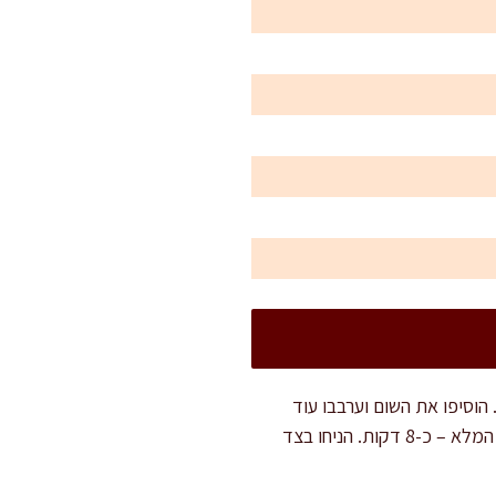
ני. הוסיפו את הבצל הקצוץ וטגנו כ-4 דקות עד ריכוך. הוסיפו את השום וערבבו עוד
כדקה עד ליציאת ארומה. הוסיפו את הפטריות הקצוצות וטגנו תוך ערבוב עד לשחרור הנוזלים ואידויים המלא – כ-8 דקות. הניחו בצד