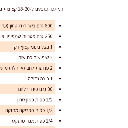
המתכון מתאים ל-18-20 קציצות בינוניות – כ-6 מנות עיקריות או כ-10 מנות קטנות להגשה באירוח עם תוספות.
600 גרם בשר הודו טחון (עדיפות לשילוב חזה וירך להוספת עסיסיות)
250 גרם פטריות שמפיניון או פורטובלו, קצוצות דק
1 בצל בינוני קצוץ דק
2 שיני שום כתושות
2 פרוסות לחם (או חלה) מושרות ב-60 מ"ל מים, נסחטות היטב
1 ביצה גדולה
30 גרם פירורי לחם
1/2 כפית כמון טחון
1/2 כפית פפריקה מתוקה
1/4 כפית אגוז מוסקט