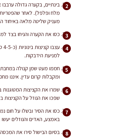
בינתיים, בקערה גדולה ערבבו 
מלח ופלפל). לאחר שהפטריות צ
מעניק שליטה מלאה באיחוד הח
כסו את הקערה והניחו בצד למנוחה של 15 דקות – זה מסייע להחדרת טעמים ולהתייצבו
עצ
למניעת הידבקות.
חממו מעט שמן קנולה במחבת ש
ומקבלות קרום עדין. איננו מח
שמרו את הקציצות המטוגנות בק
שפכו את הנוזל על הקציצות בסיר, כך 
באמצע, האדים והנוזלים יעשו 