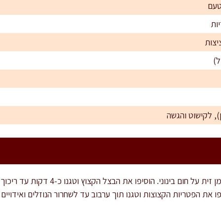
טעם
יצות
), לקישוט והגשה
במחבת רחבה חממו 2 כפות שמן זית על חום בינו