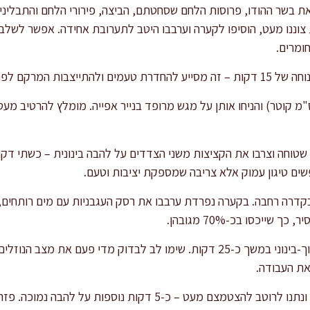
את בשר ההודו, פרוסות הלחם שסחטתם, הביצה, פירורי הלחם והתבלינים
וננו מעט, הוסיפו לקערה וערבבו היטב לתערובת אחידה. אפשר לשלב א
ומרים.
ת המרקם לפני העיצוב.
בו קציצות בינוניות (כ-4-5 ס"מ קוטר) והניחו אותן על מגש מרופד בנייר אפייה. מומלץ 
טוחה וצרבו את הקציצות משני הצדדים על להבה בינונית – כשתי דקו
פשים טיגון עמוק אלא צריבה שמספקת יציבות וטעם.
דרה רחבה. בקערה נפרדת ערבבו את רסק העגבניות עם מים רותחים, ה
שייכסו בכ-70% מגובהן.
כסו את הסיר ובשלו על חום נמוך-בינוני במשך כ-25 דקות. שימו לב לבדוק מדי פ
את העבודה.
בסיום הבישול סירו את המכסה ונתנו לרוטב להצטמצם מעט – כ-5 דקות 