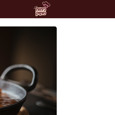
דלג
תוכן