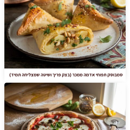
סמבוסק תפוחי אדמה ממכר (בצק פריך ושיטה שמצליחה תמיד)