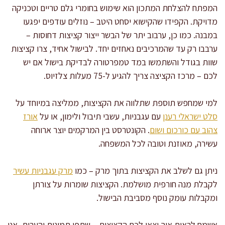
המפתח להצלחת המתכון הוא שימוש בחומרי גלם טריים וטכניקה
מדויקת. הקפידו שהקישוא יסחט היטב – נוזלים עודפים יפגעו
במבנה. כמו כן, ערבוב יתר של הבשר ייצור קציצות דחוסות –
ערבבו רק עד שהמרכיבים נאחזים יחד. לבישול אחיד, צרו קציצות
שוות בגודל והשתמשו במד טמפרטורה לבדיקת בישול אם יש
לכם – מרכז הקציצה צריך להגיע ל-75 מעלות צלזיוס.
למי שמחפש תוספת שתלווה את הקציצות, ממליצה במיוחד על
סלט ישראלי רענן
עם עגבניות, עשבי תיבול ולימון, או על
אורז
צהוב עם כורכום ושום
. הקונטרסט בין המרקמים יוצר ארוחה
עשירה, מאוזנת וטובה לכל המשפחה.
ניתן גם לשלב את הקציצות בתוך מרק – כמו
מרק עגבניות עשיר
לקבלת מנה חורפית מושלמת. הקציצות שומרות על צורתן
ומקבלות עומק נוסף מסביבת הבישול.
אשמח לראות איך יצאו לכם הקציצות – שתפו תמונות והערות, אני