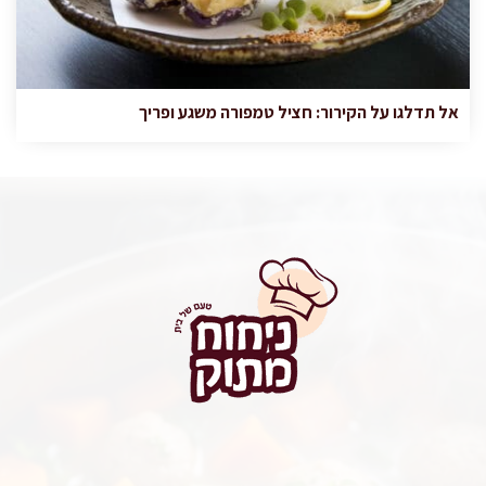
אל תדלגו על הקירור: חציל טמפורה משגע ופריך