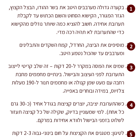
בקערה גדולה מערבבים היטב את בשר ההודו, הבצל הקצוץ,
הגזר המגורר, הקישוא הסחוט והשום הכתוש עד לקבלת
תערובת אחידה. חשוב להוציא כמה שיותר נוזלים מהקישוא
כדי שהתערובת לא תהיה רכה מדי.
מוסיפים את הביצה, החרדל, קמח השקדים והתבלינים
ומערבבים עד שהכול נטמע היטב.
שמים את המסה במקרר ל-20 דקות – זה שלב קריטי לייצוב
התערובת לפני העיצוב והבישול. בינתיים מחממים מחבת
רחבה עם מעט שמן קנולה או מחממים תנור ל-190 מעלות
צלזיוס, במידה ובוחרים באפייה.
כשהתערובת יציבה, יוצרים קציצות בגודל אחיד (כ-30 גרם
כל אחת). למי שמעוניין בדיוק, שקילה של כל קציצה תעזור
לשלוט בזמני הבישול ולוודא אחידות במרקם.
לטיגון: מטגנים את הקציצות על חום בינוני-גבוה 2-3 דקות