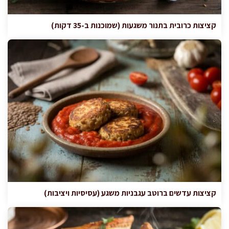
קציצות כרובית בתנור משגעות (שמוכנות ב-35 דקות)
קציצות עדשים ברוטב עגבניות משגע (עסיסיות ויציבות)