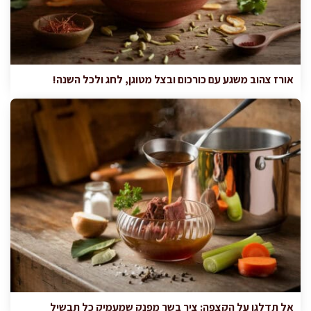
אורז צהוב משגע עם כורכום ובצל מטוגן, לחג ולכל השנה!
אל תדלגו על הקצפה: ציר בשר מפנק שמעמיק כל תבשיל