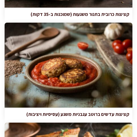
קציצות כרובית בתנור משגעות (שמוכנות ב-35 דקות)
קציצות עדשים ברוטב עגבניות משגע (עסיסיות ויציבות)