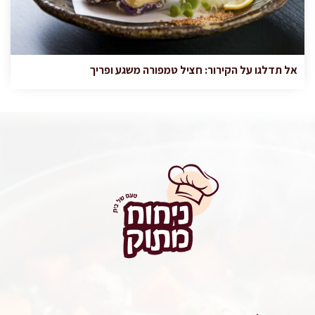
אל תדלגו על הקירור: חציל טמפורה משגע ופריך