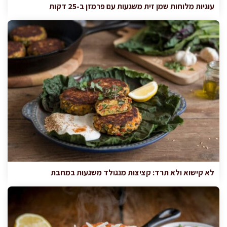
עוגיות מלוחות שמן זית משגעות עם פרמזן ב-25 דקות
לא קישוא ולא תרד: קציצות מנגולד משגעות במחבת