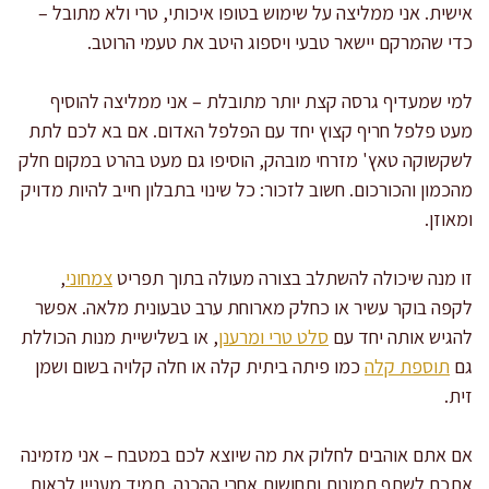
אישית. אני ממליצה על שימוש בטופו איכותי, טרי ולא מתובל –
כדי שהמרקם יישאר טבעי ויספוג היטב את טעמי הרוטב.
למי שמעדיף גרסה קצת יותר מתובלת – אני ממליצה להוסיף
מעט פלפל חריף קצוץ יחד עם הפלפל האדום. אם בא לכם לתת
לשקשוקה טאץ' מזרחי מובהק, הוסיפו גם מעט בהרט במקום חלק
מהכמון והכורכום. חשוב לזכור: כל שינוי בתבלון חייב להיות מדויק
ומאוזן.
זו מנה שיכולה להשתלב בצורה מעולה בתוך תפריט
צמחוני
,
לקפה בוקר עשיר או כחלק מארוחת ערב טבעונית מלאה. אפשר
להגיש אותה יחד עם
סלט טרי ומרענן
, או בשלישיית מנות הכוללת
גם
תוספת קלה
כמו פיתה ביתית קלה או חלה קלויה בשום ושמן
זית.
אם אתם אוהבים לחלוק את מה שיוצא לכם במטבח – אני מזמינה
אתכם לשתף תמונות ותחושות אחרי ההכנה. תמיד מעניין לראות