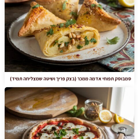
סמבוסק תפוחי אדמה ממכר (בצק פריך ושיטה שמצליחה תמיד)