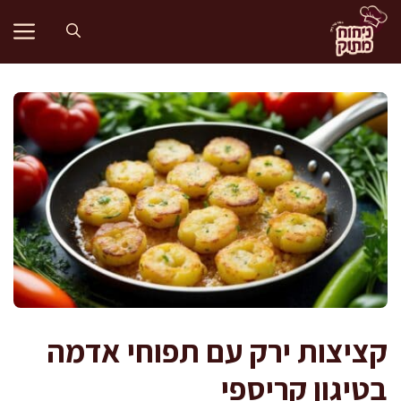
דלג
תוכן
קציצות ירק עם תפוחי אדמה
בטיגון קריספי