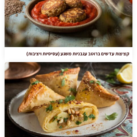
קציצות עדשים ברוטב עגבניות משגע (עסיסיות ויציבות)