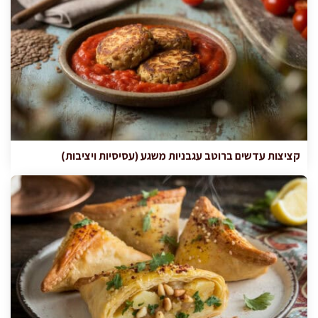
קציצות עדשים ברוטב עגבניות משגע (עסיסיות ויציבות)