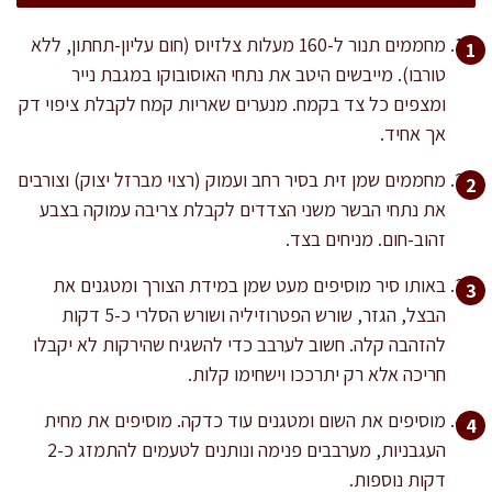
מחממים תנור ל-160 מעלות צלזיוס (חום עליון-תחתון, ללא
טורבו). מייבשים היטב את נתחי האוסובוקו במגבת נייר
ומצפים כל צד בקמח. מנערים שאריות קמח לקבלת ציפוי דק
אך אחיד.
מחממים שמן זית בסיר רחב ועמוק (רצוי מברזל יצוק) וצורבים
את נתחי הבשר משני הצדדים לקבלת צריבה עמוקה בצבע
זהוב-חום. מניחים בצד.
באותו סיר מוסיפים מעט שמן במידת הצורך ומטגנים את
הבצל, הגזר, שורש הפטרוזיליה ושורש הסלרי כ-5 דקות
להזהבה קלה. חשוב לערבב כדי להשגיח שהירקות לא יקבלו
חריכה אלא רק יתרככו וישחימו קלות.
מוסיפים את השום ומטגנים עוד כדקה. מוסיפים את מחית
העגבניות, מערבבים פנימה ונותנים לטעמים להתמזג כ-2
דקות נוספות.