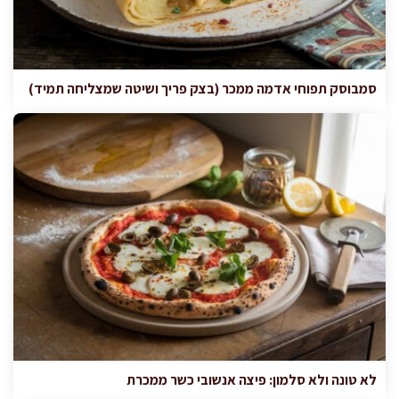
סמבוסק תפוחי אדמה ממכר (בצק פריך ושיטה שמצליחה תמיד)
לא טונה ולא סלמון: פיצה אנשובי כשר ממכרת