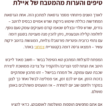
טיפים והערות מהמטבח של איילת
לאורך השנים פיתחתי מספר גרסאות למתכון הזה. אחת הגרסאות
המחודשות כוללת שימוש בירקות שורש אפויים כבסיס לרוטב –
גזרים, שורש סלרי ובצלים שנאפו קודם מעניקים עומק טעם נוסף.
לחלופה קלילה וטבעונית, ניתן להכין מנה מעניינת בסגנון דומה
עם נתחי כרובית ופטריות פורטובלו צלויות, המוגשות ברוטב ירקות
עשיר – תמצאו גרסה דומה בקטגוריית
צמחוני
באתר.
המפתח להצלחת המתכון הוא הטיפול בבשר – חשוב מאוד לייבש
היטב את הנתח לפני הצריבה ולהקפיד על צריבה ממושכת ליצירת
שכבת טעם עמוקה. אל תמהרו בבישול – זהו מתכון שמתקיים
בזכות הזמן. אם יש לכם זמן, אני ממליצה לבשל ואחר כך לצנן
במקרר ולחמם שוב יום למחרת – אז הטעמים משתלבים באופן
מושלם.
אם אתם מחפשים תוספות מושלמות לאוסובוקו, כדאי להציץ