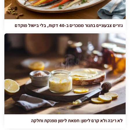
גזרים צבעוניים בתנור ממכרים ב-40 דקות, בלי בישול מוקדם
לא ריבה ולא קרם לימון: חמאת לימון מפנקת וחלקה