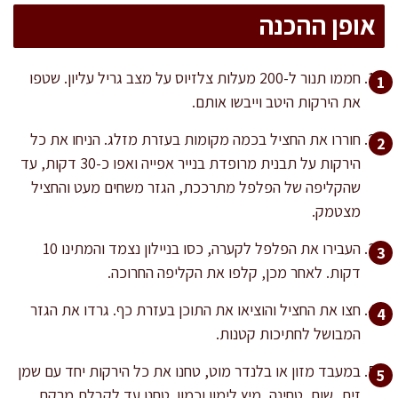
אופן ההכנה
חממו תנור ל-200 מעלות צלזיוס על מצב גריל עליון. שטפו
את הירקות היטב וייבשו אותם.
חוררו את החציל בכמה מקומות בעזרת מזלג. הניחו את כל
הירקות על תבנית מרופדת בנייר אפייה ואפו כ-30 דקות, עד
שהקליפה של הפלפל מתרככת, הגזר משחים מעט והחציל
מצטמק.
העבירו את הפלפל לקערה, כסו בניילון נצמד והמתינו 10
דקות. לאחר מכן, קלפו את הקליפה החרוכה.
חצו את החציל והוציאו את התוכן בעזרת כף. גרדו את הגזר
המבושל לחתיכות קטנות.
במעבד מזון או בלנדר מוט, טחנו את כל הירקות יחד עם שמן
זית, שום, טחינה, מיץ לימון וכמון. טחנו עד לקבלת מרקם