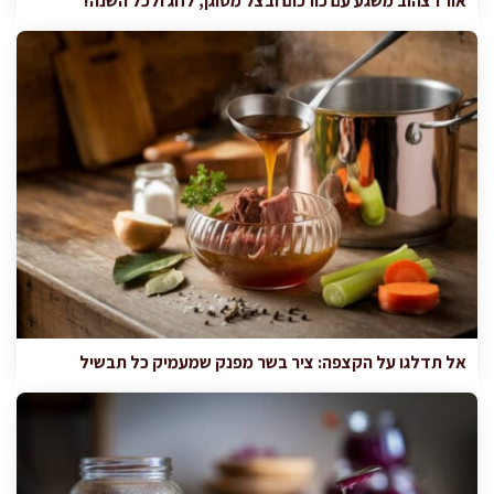
אורז צהוב משגע עם כורכום ובצל מטוגן, לחג ולכל השנה!
אל תדלגו על הקצפה: ציר בשר מפנק שמעמיק כל תבשיל