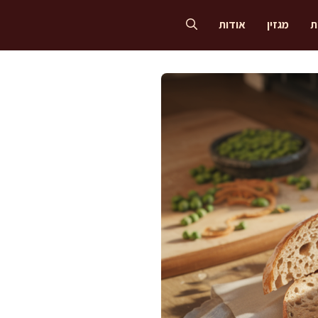
ת
מגזין
אודות