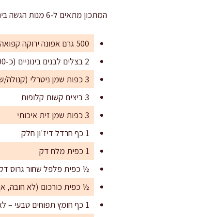
המתכון מתאים ל-6 מנות הגשה בינוניות או ל-10-12 מנות קטנות בסגנון מנות פתיחה לאירוח.
500 גרם אפונה ירוקה קפואה (מופשרת היטב לפני השימוש)
2 בצלים לבנים בינוניים (כ-300 גרם), פרוסים לקוביות קטנות
3 כפות שמן ניטרלי (קנולה/שמש) לטיגון
3 ביצים קשות קלופות
3 כפות שמן זית איכותי
1 כף חרדל דיז'ון חלק
1 כפית מלח דק
½ כפית פלפל שחור גרוס דק
½ כפית כורכום (לא חובה, אך
1 כף חומץ תפוחים טבעי – לאיזון חמיצות