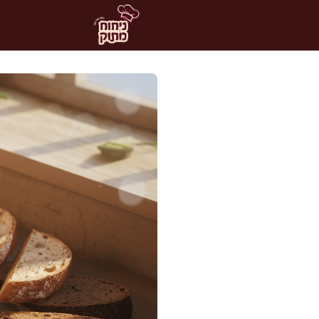
דלג
תוכן