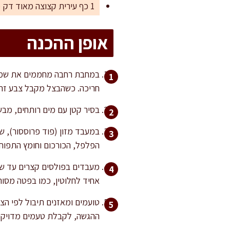
1 כף עירית קצוצה מאוד דק (לא חובה, לקישוט והגשה)
אופן ההכנה
חריכה. כשהבצל מקבל צבע זהו
בסיר קטן עם מים רותחים, מבשלים את הביצים למשך 10 דקות לביצים ק
במעבד מזון (פוד פרוססור), ש
הפלפל, הכורכום וחומץ התפוחי
מעבדים בפולסים קצרים עד שמ
אחיד לחלוטין, כמו בפטה מסור
טועמים ומאזנים תיבול לפי הצו
ההגשה, לקבלת טעמים מדויקי