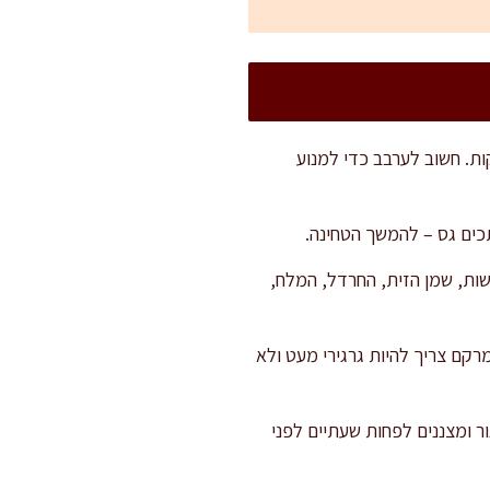
מחממים את שמן הקנולה ומטגנים את הבצל על להבה בינונית-נמוכה במשך 15–20 דקות. חשוב לערבב כדי למנוע
ות, שמן הזית, החרדל, המלח,
קם צריך להיות גרגירי מעט ולא
ור ומצננים לפחות שעתיים לפני