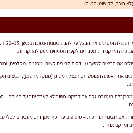
במחבת רחבה 
ב כהה ומרקם רך, מעבירים לקערה ומניחים מעט להתקררות.
שות. מסננים, מקלפים, וחותכים גס – להמשך הטחינה.
מים את האפונה המופשרת, הבצל המטוגן (מנוקז מהשמן), הביצים הקש
ם.
תקבלת תערובת גסה אך דביקה. חשוב לא לעבד יתר על המידה – המר
תי.
רך. אם רוצים יותר רכות – מוסיפים עוד כף שמן זית. מעבירים לכלי סג
ם ומרקם אחיד.