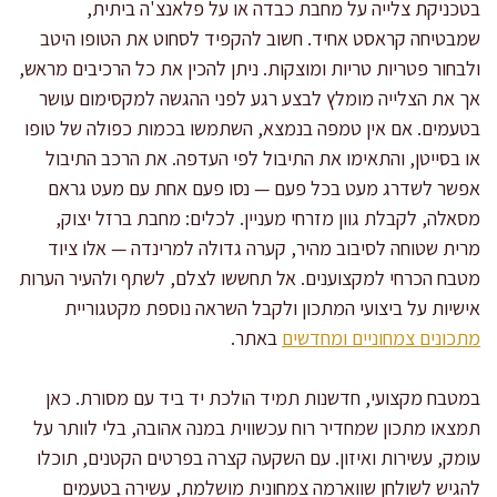
בטכניקת צלייה על מחבת כבדה או על פלאנצ'ה ביתית,
שמבטיחה קראסט אחיד. חשוב להקפיד לסחוט את הטופו היטב
ולבחור פטריות טריות ומוצקות. ניתן להכין את כל הרכיבים מראש,
אך את הצלייה מומלץ לבצע רגע לפני ההגשה למקסימום עושר
בטעמים. אם אין טמפה בנמצא, השתמשו בכמות כפולה של טופו
או בסייטן, והתאימו את התיבול לפי העדפה. את הרכב התיבול
אפשר לשדרג מעט בכל פעם — נסו פעם אחת עם מעט גראם
מסאלה, לקבלת גוון מזרחי מעניין. לכלים: מחבת ברזל יצוק,
מרית שטוחה לסיבוב מהיר, קערה גדולה למרינדה — אלו ציוד
מטבח הכרחי למקצוענים. אל תחששו לצלם, לשתף ולהעיר הערות
אישיות על ביצועי המתכון ולקבל השראה נוספת מקטגוריית
מתכונים צמחוניים ומחדשים
באתר.
במטבח מקצועי, חדשנות תמיד הולכת יד ביד עם מסורת. כאן
תמצאו מתכון שמחדיר רוח עכשווית במנה אהובה, בלי לוותר על
עומק, עשירות ואיזון. עם השקעה קצרה בפרטים הקטנים, תוכלו
להגיש לשולחן שווארמה צמחונית מושלמת, עשירה בטעמים