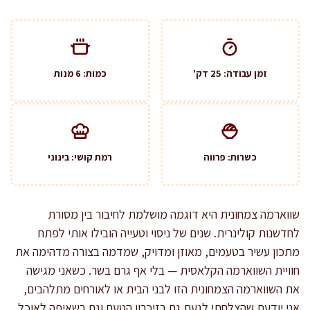
זמן עבודה: 25 דק'
כמות: 6 מנות
כשרות: פרווה
רמת קושי: בינוני
שווארמה צמחונית היא דוגמה מושלמת לחיבור בין מסורת
לחדשנות קולינרית. שנים של ניסוי וטעייה הובילו אותי לפתח
מתכון עשיר בטעמים, מאוזן ומדויק, שמדמה בצורה מדהימה את
חוויית השווארמה הקלאסית — בלי אף גרם בשר. כשאני מגישה
את השווארמה הצמחונית הזו לבני הבית או לאורחים מתלהבים,
אני יודעת שהצלחתי לגעת גם בזיכרון הטעם וגם בשאיפה לאוכל