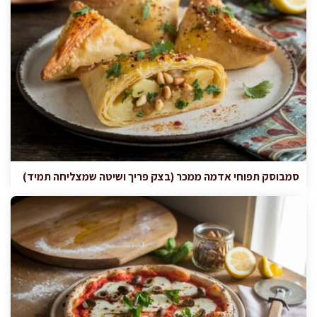
סמבוסק תפוחי אדמה ממכר (בצק פריך ושיטה שמצליחה תמיד)