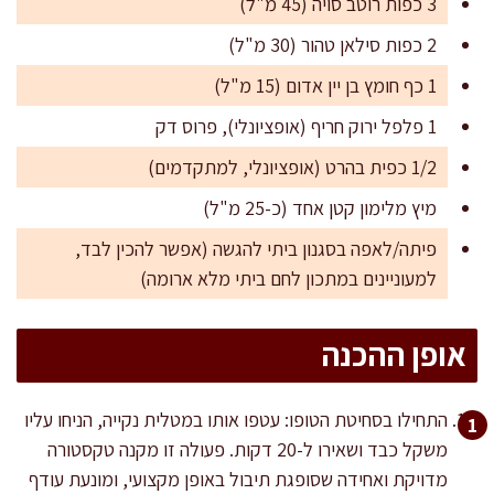
3 כפות רוטב סויה (45 מ"ל)
2 כפות סילאן טהור (30 מ"ל)
1 כף חומץ בן יין אדום (15 מ"ל)
1 פלפל ירוק חריף (אופציונלי), פרוס דק
1/2 כפית בהרט (אופציונלי, למתקדמים)
מיץ מלימון קטן אחד (כ-25 מ"ל)
פיתה/לאפה בסגנון ביתי להגשה (אפשר להכין לבד,
למעוניינים במתכון לחם ביתי מלא ארומה)
אופן ההכנה
התחילו בסחיטת הטופו: עטפו אותו במטלית נקייה, הניחו עליו
משקל כבד ושאירו ל-20 דקות. פעולה זו מקנה טקסטורה
מדויקת ואחידה שסופגת תיבול באופן מקצועי, ומונעת עודף