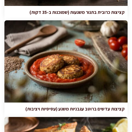
קציצות כרובית בתנור משגעות (שמוכנות ב-35 דקות)
קציצות עדשים ברוטב עגבניות משגע (עסיסיות ויציבות)