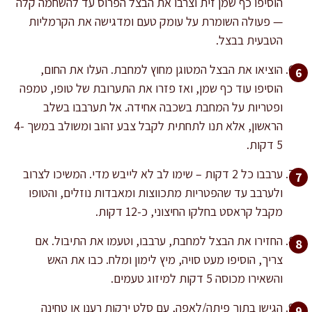
הוסיפו כף שמן זית וצרבו את הבצל הפרוס עד להשחמה קלה
— פעולה השומרת על עומק טעם ומדגישה את הקרמליות
הטבעית בבצל.
הוציאו את הבצל המטוגן מחוץ למחבת. העלו את החום,
הוסיפו עוד כף שמן, ואז פזרו את התערובת של טופו, טמפה
ופטריות על המחבת בשכבה אחידה. אל תערבבו בשלב
הראשון, אלא תנו לתחתית לקבל צבע זהוב ומשולב במשך 4-
5 דקות.
ערבבו כל 2 דקות – שימו לב לא לייבש מדי. המשיכו לצרוב
ולערבב עד שהפטריות מתכווצות ומאבדות נוזלים, והטופו
מקבל קראסט בחלקו החיצוני, כ-12 דקות.
החזירו את הבצל למחבת, ערבבו, וטעמו את התיבול. אם
צריך, הוסיפו מעט סויה, מיץ לימון ומלח. כבו את האש
והשאירו מכוסה 5 דקות למיזוג טעמים.
הגישו בתוך פיתה/לאפה, עם סלט ירקות רענן או טחינה