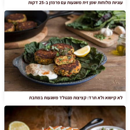
עוגיות מלוחות שמן זית משגעות עם פרמזן ב-25 דקות
לא קישוא ולא תרד: קציצות מנגולד משגעות במחבת