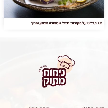
אל תדלגו על הקירור: חציל טמפורה משגע ופריך