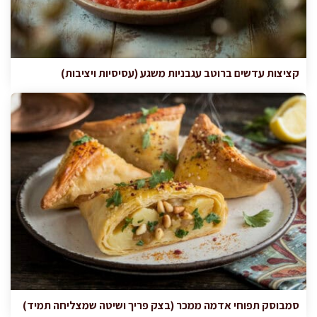
קציצות עדשים ברוטב עגבניות משגע (עסיסיות ויציבות)
סמבוסק תפוחי אדמה ממכר (בצק פריך ושיטה שמצליחה תמיד)