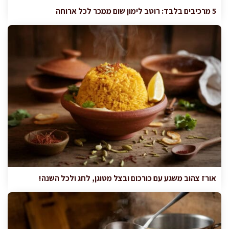
5 מרכיבים בלבד: רוטב לימון שום ממכר לכל ארוחה
אורז צהוב משגע עם כורכום ובצל מטוגן, לחג ולכל השנה!