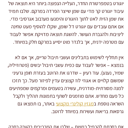
יוגורט בטמפרטורת החדר, העלייה הנפוצה ביותר היא תוצאה של
עיבוד יוגורט קר מדי עם שמן שייצר הפרדה במרקם. שלבו תמיד
את שמן הזית לאט לתוך היוגורט והימנעו מערבוב אגרסיבי מדי.
אם אתם עובדים עם יוגורט דל שומן, שקלו להוסיף מעט טחינה
ליציבות ולהגברת העושר. להשגת תוצאה מדויקת אפשר לעבוד
עם מטרפה ידנית, אך בלנדר מוט יסייע במרקם חלק במיוחד.
אין תחליף לשימוש בתבלינים ועשבי תיבול טריים, אך אם לא
בנמצא – אפשר לעבוד עם כפית עשבי תיבול יבשים (פטרוזיליה,
שמיר, נענע). עוד רעיון – שדרגו את הרוטב בעזרת חופן גרעיני
שמשום קלויים או אגוזי לוז קצוצים עדין לפיזור מעל. כך תזכו
למנה מסורתית-מודרנית, עשירה בטעמים ומרקמים שמפתיעים
כל פעם מחדש. אתם מוזמנים לשתף בתמונות תהליך ולקבל
השראה נוספת ב
מגזין קולינרי מקצועי
באתר, בו תמצאו גם
גרסאות בריאות ועשירות במיוחד לרוטב.
אם בחרתם להכפיל כמויות – שלבו את המרכיבים בקערה רחבה