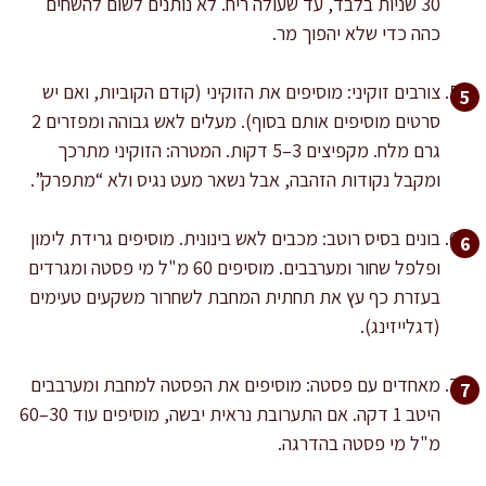
30 שניות בלבד, עד שעולה ריח. לא נותנים לשום להשחים
כהה כדי שלא יהפוך מר.
צורבים זוקיני: מוסיפים את הזוקיני (קודם הקוביות, ואם יש
סרטים מוסיפים אותם בסוף). מעלים לאש גבוהה ומפזרים 2
גרם מלח. מקפיצים 3–5 דקות. המטרה: הזוקיני מתרכך
ומקבל נקודות הזהבה, אבל נשאר מעט נגיס ולא “מתפרק”.
בונים בסיס רוטב: מכבים לאש בינונית. מוסיפים גרידת לימון
ופלפל שחור ומערבבים. מוסיפים 60 מ"ל מי פסטה ומגרדים
בעזרת כף עץ את תחתית המחבת לשחרור משקעים טעימים
(דגלייזינג).
מאחדים עם פסטה: מוסיפים את הפסטה למחבת ומערבבים
היטב 1 דקה. אם התערובת נראית יבשה, מוסיפים עוד 30–60
מ"ל מי פסטה בהדרגה.