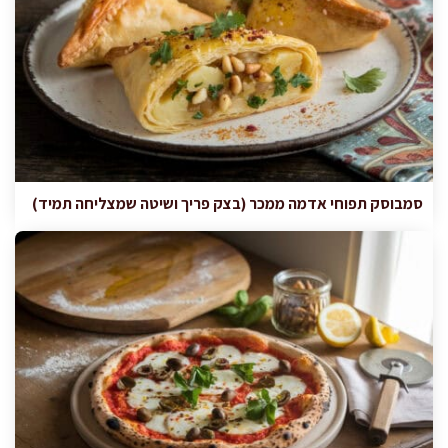
סמבוסק תפוחי אדמה ממכר (בצק פריך ושיטה שמצליחה תמיד)