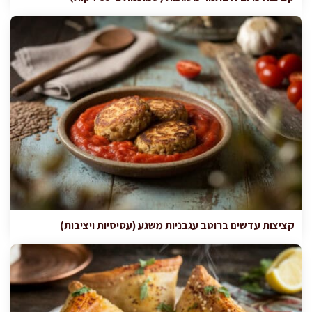
קציצות עדשים ברוטב עגבניות משגע (עסיסיות ויציבות)