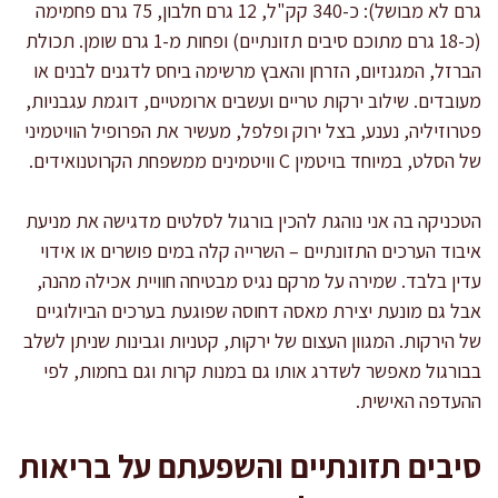
גרם לא מבושל): כ-340 קק"ל, 12 גרם חלבון, 75 גרם פחמימה
(כ-18 גרם מתוכם סיבים תזונתיים) ופחות מ-1 גרם שומן. תכולת
הברזל, המגנזיום, הזרחן והאבץ מרשימה ביחס לדגנים לבנים או
מעובדים. שילוב ירקות טריים ועשבים ארומטיים, דוגמת עגבניות,
פטרוזיליה, נענע, בצל ירוק ופלפל, מעשיר את הפרופיל הוויטמיני
של הסלט, במיוחד בויטמין C וויטמינים ממשפחת הקרוטנואידים.
הטכניקה בה אני נוהגת להכין בורגול לסלטים מדגישה את מניעת
איבוד הערכים התזונתיים – השרייה קלה במים פושרים או אידוי
עדין בלבד. שמירה על מרקם נגיס מבטיחה חוויית אכילה מהנה,
אבל גם מונעת יצירת מאסה דחוסה שפוגעת בערכים הביולוגיים
של הירקות. המגוון העצום של ירקות, קטניות וגבינות שניתן לשלב
בבורגול מאפשר לשדרג אותו גם במנות קרות וגם בחמות, לפי
ההעדפה האישית.
סיבים תזונתיים והשפעתם על בריאות