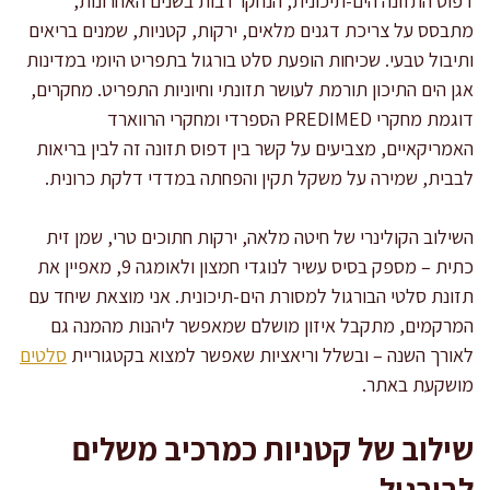
דפוס התזונה הים-תיכונית, הנחקר רבות בשנים האחרונות,
מתבסס על צריכת דגנים מלאים, ירקות, קטניות, שמנים בריאים
ותיבול טבעי. שכיחות הופעת סלט בורגול בתפריט היומי במדינות
אגן הים התיכון תורמת לעושר תזונתי וחיוניות התפריט. מחקרים,
דוגמת מחקרי PREDIMED הספרדי ומחקרי הרווארד
האמריקאיים, מצביעים על קשר בין דפוס תזונה זה לבין בריאות
לבבית, שמירה על משקל תקין והפחתה במדדי דלקת כרונית.
השילוב הקולינרי של חיטה מלאה, ירקות חתוכים טרי, שמן זית
כתית – מספק בסיס עשיר לנוגדי חמצון ולאומגה 9, מאפיין את
תזונת סלטי הבורגול למסורת הים-תיכונית. אני מוצאת שיחד עם
המרקמים, מתקבל איזון מושלם שמאפשר ליהנות מהמנה גם
לאורך השנה – ובשלל וריאציות שאפשר למצוא בקטגוריית
סלטים
מושקעת באתר.
שילוב של קטניות כמרכיב משלים
לבורגול