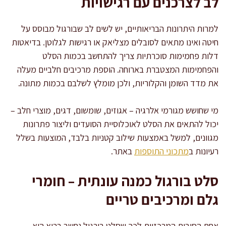
לב לצרכנים עם רגישויות
למרות היתרונות הבריאותיים, יש לשים לב שבורגול מבוסס על
חיטה ואינו מתאים לסובלים מצליאק או רגישות לגלוטן. בדיאטות
דלות פחמימות סוכרתיות צריך להתחשב בכמות הסלט
והפחמימות המצטברת בארוחה. הוספת מרכיבים חלביים מעלה
את מדד השומן והקלוריות, ולכן מומלץ לשלבם בכמות מתונה.
מי שחושש מגורמי אלרגיה – אגוזים, שומשום, דגים, מוצרי חלב –
יכול להתאים את הסלט לאוכלוסיית הסועדים וליצור פתרונות
מגוונים, למשל באמצעות שילוב קטניות בלבד, המוצעות בשלל
רעיונות ב
מתכוני התוספות
באתר.
סלט בורגול כמנה עונתית – חומרי
גלם ומרכיבים טריים
אחת הסיבות המרכזיות לכך שסלט בורגול נחשב בריא היא