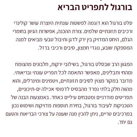
בורגול לתפריט הבריא
סלט בורגול הוא דוגמה לפשטות עונתית היוצרת עושר קולינרי
ורכיבים תזונתיים שלמים. צורת ההכנה, אפשרות הגיוון בחומרי
הגלם, היחס המדויק בין ירק לדגן ותיבול טבעי מביאים למנה
המספקת שובע, נוגדי חמצון, סיבים ורכיבי ברזל.
המגוון הרב שבסלט בורגול, בשילובי ירקות, חלבונים מהצומח
ומהחי ותבלינים, מאפשר התאמה לכל תפריט עונתי ובריאותי.
מדובר במקור מצוין לסיבים תזונתיים, ויטמינים ומינרלים, והוא
מהווה חלק בלתי נפרד מהבסיס לדפוסי אכילה ים-תיכוניים,
תפריטים מודרניים ומטבחים עיליים כאחד. באמצעות הבנה של
הטכניקות לעיבוד בורגול, בחירת תוספות מדויקות ושימוש נכון
במרכיבים טריים, ניתן להכין מנה שעונה על צורכי הבריאות והטעם
גם יחד.