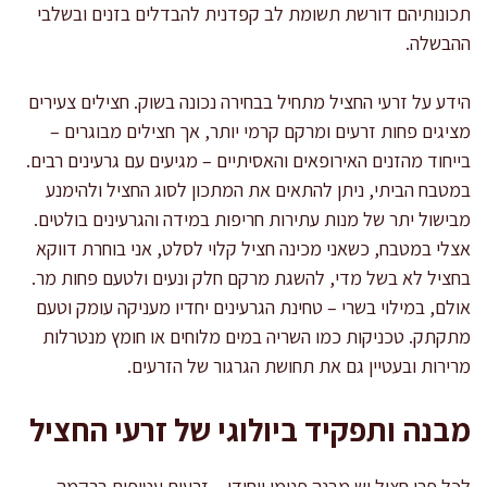
תכונותיהם דורשת תשומת לב קפדנית להבדלים בזנים ובשלבי
ההבשלה.
הידע על זרעי החציל מתחיל בבחירה נכונה בשוק. חצילים צעירים
מציגים פחות זרעים ומרקם קרמי יותר, אך חצילים מבוגרים –
בייחוד מהזנים האירופאים והאסיתיים – מגיעים עם גרעינים רבים.
במטבח הביתי, ניתן להתאים את המתכון לסוג החציל ולהימנע
מבישול יתר של מנות עתירות חריפות במידה והגרעינים בולטים.
אצלי במטבח, כשאני מכינה חציל קלוי לסלט, אני בוחרת דווקא
בחציל לא בשל מדי, להשגת מרקם חלק ונעים ולטעם פחות מר.
אולם, במילוי בשרי – טחינת הגרעינים יחדיו מעניקה עומק וטעם
מתקתק. טכניקות כמו השריה במים מלוחים או חומץ מנטרלות
מרירות ובעטיין גם את תחושת הגרגור של הזרעים.
מבנה ותפקיד ביולוגי של זרעי החציל
לכל פרי חציל יש מבנה פנימי ייחודי – זרעים עטופים ברקמה