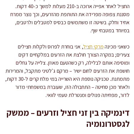
החציל לאחר אפייה ארוכה ב-210 מעלות למשך כ-40 דקות.
מסננת צפופה מפרידה את התותפת מהזרעים, וכך נוצר ממרח
אחיד וחלק. בשיטה זו משתמשים כבסיס למטבלים ולרטבים,
במיוחד במטבחי שף.
כשאני מכינה
מרקי חציל
, אני בוחרת לפרוס ולקלות חצילים
צעירים; במקרה הצורך חולצת את הזרעים במלקחיים דקים
ומוסיפה אותם לבלילה, רק כשהטעם מאוזן. צלייה על גחלים
חושפת את הזרעים לחום ישיר – מרקם ג'לטיני מתקבל, והמרירות
מתמתנת. טכניקה נוספת היא השרייה במי מלח קרים ל-30 דקות,
ולאחר מכן סחיטה – התחבולה הזו, שעוברת במשפחתי מדור
לדור, מפחיתה פנולים ומנטרלת טעמי לוואי.
דינמיקה בין זני חציל וזרעים – ממשק
לגסטרונומיה