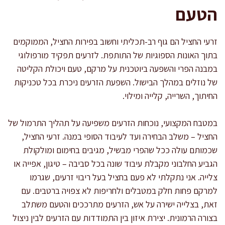
הטעם
זרעי החציל הם גוף רב-תכליתי וחשוב בפירות החציל, הממוקמים
בתוך האונות הספוגיות של התותפת. לזרעים תפקיד מורפולוגי
במבנה הפרי והשפעה ביוטכנית על מרקם, טעם ויכולת הקליטה
של נוזלים במהלך הבישול. השפעת הזרעים ניכרת בכל טכניקות
החיתוך, השרייה, קלייה ומילוי.
במטבח המקצועי, נוכחות הזרעים משפיעה על תהליך התרמול של
החציל – משלב הבחירה ועד לעיבוד הסופי במנה. זרעי החציל,
שכמותם עולה ככל שהפרי מבשיל, מגיבים בחימום ומולקולת
הגביע החלבוני מקבלת עיבוד שונה בכל סביבה – טיגון, אפייה או
צלייה. אני נתקלתי לא פעם בחציל בעל ריבוי זרעים, שגרמו
למרקם פחות חלק במטבלים ולחריפות לא צפויה ברטבים. עם
זאת, בצלייה ישירה על אש, הזרעים מתרככים והטעם משתלב
בצורה הרמונית. יצירת איזון בין התמודדות עם הזרעים לבין ניצול