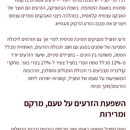
ספוגית באונות התותפת. בשפת הבוטניקה, הזרעים הם תוצר של
האבקה עצמית קלאסית, במהלכה ניצני האבקנים מפרים עצמם
ויוצרים את מבנה הזרע הדקיק והגמיש.
זרעי החציל מעניקים תמיכה פנימית לפרי אך גם תורמים ליכולת
הספיגה של שמנים במגע עם חום. תכולת הזרעים, האחוזית מכלל
המסה, משתנה בין הזנים – בחצילים סיניים, שיעור הזרעים יורד
מ-12% מכלל מסת הפרי בחציל צעיר ל-27% בפרי בוגר. מחקרי
קולינריה מצביעים כי תכולת הפנולים והסולנין, תרכובות
המשפיעות על טעמו של החציל, קשורות ישירות ליחס
הזרעים/חתך פנימי.
השפעת הזרעים על טעם, מרקם
ומרירות
טעם החציל מושפע באופן ישיר מכמות הזרעים ודרגת הבשלות.