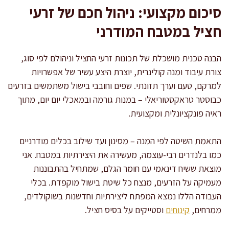
סיכום מקצועי: ניהול חכם של זרעי
חציל במטבח המודרני
הבנה טכנית מושכלת של תכונות זרעי החציל וניהולם לפי סוג,
צורת עיבוד ומנה קולינרית, יוצרת היצע עשיר של אפשרויות
למרקם, טעם וערך תזונתי. שפים וחובבי בישול משתמשים בזרעים
כבוסטר טראקסטוריאלי – במנות גורמה ובמאכלי יום יום, מתוך
ראיה פונקציונלית ומקצועית.
התאמת השיטה לפי המנה – מסינון ועד שילוב בכלים מודרניים
כמו בלנדרים רבי-עוצמה, מעשירה את היצירתיות במטבח. אני
מוצאת ששיח דינאמי עם חומר הגלם, שמתחיל בהתבוננות
מעמיקה על הזרעים, מנצח כל שיטת בישול מוקפדת. בכלי
העבודה הללו נמצא המפתח ליצירתיות וחדשנות בשוקולדים,
ממרחים,
קינוחים
וסטייקים על בסיס חציל.