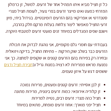
כל זן חציל מביא איתו תמהיל אחר של זרעים. למשל, זן כרמלון
המזרחי כמעט ואינו מייצר זרעים בפרי צעיר, לעומת חציל מצרי
סטנדרטי או אפריקאי בהם הזרעים דומיננטיים. בגידול ביתי, מיון
זרעי החציל מאפשר ליצור צלחות בעלות מרקם חלק בהרבה,
וישנם שפים המגדלים במיוחד זנים מועטי זרעים למטבחי היוקרה.
בעבודתי עם חומרי גלם מקומיים, אני נוהגת לבדוק את תכולת
הזרעים כבר בשלב שוק הירקות – פתיחת החציל, בדיקה ויזואלית
ובחירה רק בפירות בהם הזרעים קטנים או שקופים למחצה. כך אני
נמנעת מראש ממרירות לא רצויה במנות גריל וב
חבירת חציל ודגים
ששמים דגש על איזון טעמים.
זן לבן אסייתי: זרעים קטנים ומעטים, מרירות נמוכה
זן קלודיה אירופאי: כמות זרעים בינונית, מרירות מתונה
חציל כהה מצרי: זרעים רבים, נטייה למרירות
חציל יפני מוארך: אחוז זרעים מופחת, מתאים במיוחד