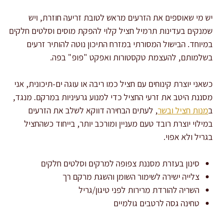
יש מי שאוספים את הזרעים מראש לטובת זריעה חוזרת, ויש
שמנקים בעדינות תרמיל חציל קלוי להפקת מוסים וסלטים חלקים
במיוחד. הבישול המסורתי במזרח התיכון נוטה להותיר זרעים
בשלמותם, להעצמת טקסטורות ואפקט "פופ" בפה.
כשאני יוצרת קינוחים עם חציל כמו ריבה או עוגה ים-תיכונית, אני
מסננת היטב את זרעי החציל כדי למנוע גרעיניות במרקם. מנגד,
ב
מנות חציל ובשר
, לעתים הבחירה דווקא לשלב את הזרעים
במילוי יוצרת רובד טעם מעניין ומורכב יותר, בייחוד כשהחציל
בגריל ולא אפוי.
סינון בעזרת מסננת צפופה למרקים וסלטים חלקים
צלייה ישירה לשימור השומן והשגת מרקם רך
השריה להורדת מרירות לפני טיגון/גריל
טחינה גסה לרטבים גולמיים