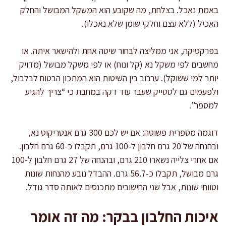
באמת נאכל. בצלחת, מה שקובע הוא המשקל המבושל והחלק
האכיל (ללא עצם וחלקי שומן שלא נאכלו).
בפרקטיקה, אני ממליצה לבחור שיטה אחת ולהישאר איתה. או
מחשבים לפי משקל נא (קל ונוח) או לפי משקל מבושל (מדויק
יותר למי ששוקל). ערבוב בין השיטות הוא המתכון הבטוח לבלבול,
ולפעמים גם לסטייק שעבר עוד דקה במחבת כי “צריך להגיע
למספר”.
דוגמה מספרית פשוטה: אם יש לכם 300 גרם אנטריקוט נא,
ובהנחה של 20 גרם חלבון ל-100 גרם, תקבלו כ-60 גרם חלבון.
אם אחרי צלייה נשארו 210 גרם, ובהנחה של 27 גרם חלבון ל-100
גרם מבושל, תקבלו כ-56.7 גרם. ההבדל נובע מהנחות שונות
וטווחי שונות, אבל שני החישובים מתכנסים לאותה סדר גודל.
איכות החלבון בבקר: מה זה אומר