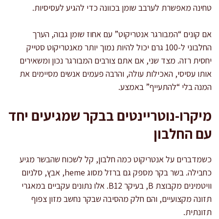
טחינה מאפשרת לערבב שומן בכוונה כדי להגיע לעסיסיות.
אם קונים “המבורגר אנטריקוט” עם אחוז שומן גבוה, הערך
החלבוני ל-100 גרם יכול להיות נמוך יותר מאנטריקוט סטייק
יחסית רזה. מצד שני, אם אתם צורבים המבורגר נכון ומשאירים
אותו עסיסי, האכילות עולה, והרבה פעמים אנשים מסיימים את
המנה בלי “להתעייף” באמצע.
מיקרו-נוטריינטים בבקר שמגיעים יחד
עם החלבון
כשמדברים על אנטריקוט כמה חלבון, קל לשכוח שהבשר מגיע
כחבילה. בשר בקר מספק גם ברזל מסוג heme, אבץ, סלניום
וויטמינים מקבוצת B, בעיקר B12. אלו נתונים עקביים במאגרי
תזונה מקצועיים, והם חלק מהסיבה שבקר נחשב מזון צפוף
תזונתית.