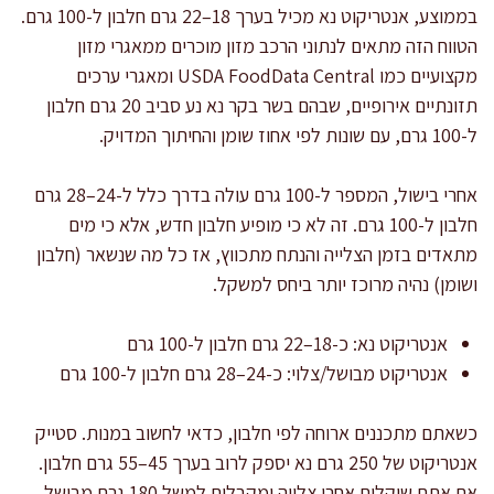
בממוצע, אנטריקוט נא מכיל בערך 18–22 גרם חלבון ל-100 גרם.
הטווח הזה מתאים לנתוני הרכב מזון מוכרים ממאגרי מזון
מקצועיים כמו USDA FoodData Central ומאגרי ערכים
תזונתיים אירופיים, שבהם בשר בקר נא נע סביב 20 גרם חלבון
ל-100 גרם, עם שונות לפי אחוז שומן והחיתוך המדויק.
אחרי בישול, המספר ל-100 גרם עולה בדרך כלל ל-24–28 גרם
חלבון ל-100 גרם. זה לא כי מופיע חלבון חדש, אלא כי מים
מתאדים בזמן הצלייה והנתח מתכווץ, אז כל מה שנשאר (חלבון
ושומן) נהיה מרוכז יותר ביחס למשקל.
אנטריקוט נא: כ-18–22 גרם חלבון ל-100 גרם
אנטריקוט מבושל/צלוי: כ-24–28 גרם חלבון ל-100 גרם
כשאתם מתכננים ארוחה לפי חלבון, כדאי לחשוב במנות. סטייק
אנטריקוט של 250 גרם נא יספק לרוב בערך 45–55 גרם חלבון.
אם אתם שוקלים אחרי צלייה ומקבלים למשל 180 גרם מבושל,