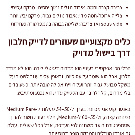
צריבה קצרה וחמה: איבוד נוזלים נמוך יחסית, מרקם עסיסי
צלייה ארוכה/חמה מדי: איבוד נוזלים גבוה, מרקם יבש יותר
sous vide ואז צריבה: שליטה גבוהה בטמפרטורה ואחידות
כלים מקצועיים שעוזרים לדייק חלבון
דרך בישול מדויק
הכלי הכי אפקטיבי בעיניי הוא מדחום דיגיטלי ליבה. הוא לא מודד
חלבון, אבל הוא שומר על עסיסיות, ובאופן עקיף עוזר לשמור על
משקל מבושל גבוה יותר ועל חוויית אכילה טובה יותר. כשעובדים
בלי מדחום, קל “לריב” עם הסטייק עד שהוא נכנע ומתייבש.
באנטריקוט אני מכוונת בערך ל-50–54 מעלות ל-Medium Rare
במנוחה קצרה, ול-55–60 ל-Medium, תלוי בעובי. חשוב להבין
שטמפרטורת היעד משתנה לפי העדפה, אבל ככל שעולים, עולה
גם אובדן הנוזלים והמרקם הופך דחוס יותר.