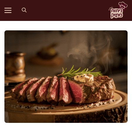
דלג
תוכן