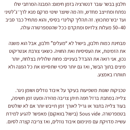
חלבון בבשר עובר דנטורציה בזמן חימום: המבנה המרחבי שלו
נפתח ומתייצב מחדש, וזה מה שיוצר שינוי מרקם מנא לרך־ג’לטיני
ועד יבש־מתכווץ. זה תהליך קולינרי בסיסי, והוא מתחיל כבר סביב
40–50 מעלות צלזיוס ומתקדם ככל שהטמפרטורה עולה.
מבחינת כמות חלבון, בישול לא “מעלים” חלבון, אבל הוא משנה
את הזמינות, את העסיסיות ואת החוויה. כשאני צורבת אנטריקוט
נכון, אני רואה את ההבדל בעיניים: פחות שלולית בצלחת, יותר
מיצים בתוך הבשר, ואז גם יותר סיכוי שתסיימו את כל המנה ולא
תוותרו באמצע.
טכניקות שונות משפיעות בעיקר על איבוד נוזלים ושומן ניגר.
צלייה במחבת ברזל חמה תיתן צריבה מהירה ומעט זמן חשיפה,
בעוד צלייה בתנור או גריל לאורך זמן תייבש יותר אם לא שולטים
בטמפרטורה. Sous vide (בישול בוואקום) מאפשר להגיע למידת
עשייה מדויקת עם מינימום איבוד נוזלים, ואז צריבה קצרה לסיום.