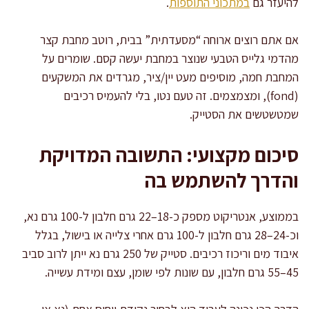
להיעזר גם
במתכוני התוספות
.
אם אתם רוצים ארוחה “מסעדתית” בבית, רוטב מחבת קצר
מהדמי גלייס הטבעי שנוצר במחבת יעשה קסם. שומרים על
המחבת חמה, מוסיפים מעט יין/ציר, מגרדים את המשקעים
(fond), ומצמצמים. זה טעם נטו, בלי להעמיס רכיבים
שמטשטשים את הסטייק.
סיכום מקצועי: התשובה המדויקת
והדרך להשתמש בה
בממוצע, אנטריקוט מספק כ-18–22 גרם חלבון ל-100 גרם נא,
וכ-24–28 גרם חלבון ל-100 גרם אחרי צלייה או בישול, בגלל
איבוד מים וריכוז רכיבים. סטייק של 250 גרם נא ייתן לרוב סביב
45–55 גרם חלבון, עם שונות לפי שומן, עצם ומידת עשייה.