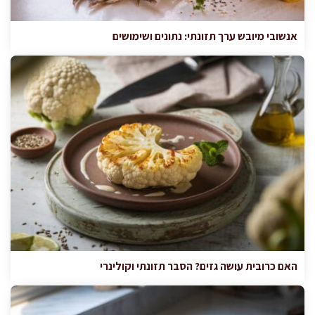
אנשובי מיובש ערך תזונתי: נתונים ושימושים
האם כרובית עושה גזים? הסבר תזונתי וקולינרי